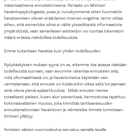
matemaattisena ennustekoneena. Periaate on lähtöisin
havaintopsykologiasta, jossa jo vuosikymmeniä sitten huomattiin
havaitsemisen olevan eräänlainen inversio-ongelma: termi viittaa
siihen, että esimerkiksi silmä ei välitä yksiselitteistä informaatiota
ympäristöstä, vaan samanlaisen aistitiedon voi tuottaa lukematon
määrä erilaisia mahdollisia todellisuuksia.
Emme kuitenkaan havaitse kuin yhden todellisuuden.
Nykykäsityksen mukaan syynä on se, ettemme itse asiassa näekään
todellisuutta suoraan, vaan aivomme rakentaa ennusteen siitä,
mitä ulkomaailmassa on, ja havaintotietoa käytetään vain
varmistamaan, että ennuste on kutakuinkin oikea sekä korjaamaan
siinä olevia pieniä epätarkkuuksia. Mikäli ennuste menee
totaalisesti pieleen, kuten alun esimerkissä, hermostossa tapahtuu
kokonaisvaltainen muutos, joka kiinnittää tarkkaavaisuuden
ennustamattomaan havaintoon ja valmistelee ihmistä toimintaan:­­­
ihminen yllättyy.
Ihmisten välinen vuorovaikutus perustuu samalla tavalla