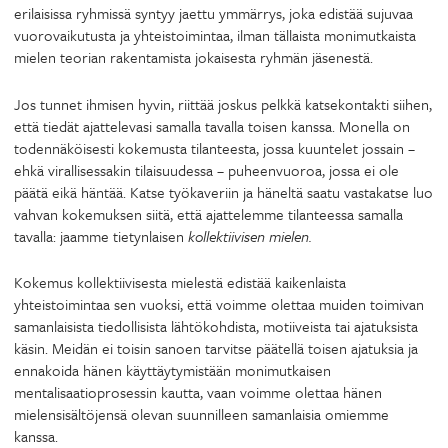
erilaisissa ryhmissä syntyy jaettu ymmärrys, joka edistää sujuvaa
vuorovaikutusta ja yhteistoimintaa, ilman tällaista monimutkaista
mielen teorian rakentamista jokaisesta ryhmän jäsenestä.
Jos tunnet ihmisen hyvin, riittää joskus pelkkä katsekontakti siihen,
että tiedät ajattelevasi samalla tavalla toisen kanssa. Monella on
todennäköisesti kokemusta tilanteesta, jossa kuuntelet jossain –
ehkä virallisessakin tilaisuudessa – puheenvuoroa, jossa ei ole
päätä eikä häntää. Katse työkaveriin ja häneltä saatu vastakatse luo
vahvan kokemuksen siitä, että ajattelemme tilanteessa samalla
tavalla: jaamme tietynlaisen
kollektiivisen mielen.
Kokemus kollektiivisesta mielestä edistää kaikenlaista
yhteistoimintaa sen vuoksi, että voimme olettaa muiden toimivan
samanlaisista tiedollisista lähtökohdista, motiiveista tai ajatuksista
käsin. Meidän ei toisin sanoen tarvitse päätellä toisen ajatuksia ja
ennakoida hänen käyttäytymistään monimutkaisen
mentalisaatioprosessin kautta, vaan voimme olettaa hänen
mielensisältöjensä olevan suunnilleen samanlaisia omiemme
kanssa.