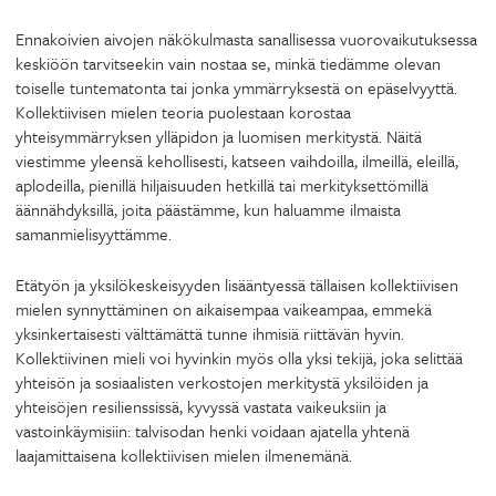
Ennakoivien aivojen näkökulmasta sanallisessa vuorovaikutuksessa
keskiöön tarvitseekin vain nostaa se, minkä tiedämme olevan
toiselle tuntematonta tai jonka ymmärryksestä on epäselvyyttä.
Kollektiivisen mielen teoria puolestaan korostaa
yhteisymmärryksen ylläpidon ja luomisen merkitystä. Näitä
viestimme yleensä kehollisesti, katseen vaihdoilla, ilmeillä, eleillä,
aplodeilla, pienillä hiljaisuuden hetkillä tai merkityksettömillä
äännähdyksillä, joita päästämme, kun haluamme ilmaista
samanmielisyyttämme.
Etätyön ja yksilökeskeisyyden lisääntyessä tällaisen kollektiivisen
mielen synnyttäminen on aikaisempaa vaikeampaa, emmekä
yksinkertaisesti välttämättä tunne ihmisiä riittävän hyvin.
Kollektiivinen mieli voi hyvinkin myös olla yksi tekijä, joka selittää
yhteisön ja sosiaalisten verkostojen merkitystä yksilöiden ja
yhteisöjen resilienssissä, kyvyssä vastata vaikeuksiin ja
vastoinkäymisiin: talvisodan henki voidaan ajatella yhtenä
laajamittaisena kollektiivisen mielen ilmenemänä.