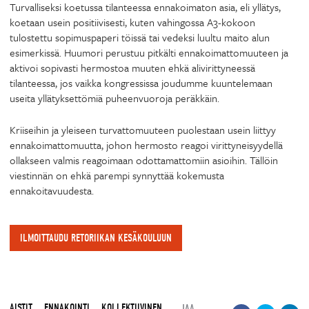
Turvalliseksi koetussa tilanteessa ennakoimaton asia, eli yllätys,
koetaan usein positiivisesti, kuten vahingossa A3-kokoon
tulostettu sopimuspaperi töissä tai vedeksi luultu maito alun
esimerkissä. Huumori perustuu pitkälti ennakoimattomuuteen ja
aktivoi sopivasti hermostoa muuten ehkä alivirittyneessä
tilanteessa, jos vaikka kongressissa joudumme kuuntelemaan
useita yllätyksettömiä puheenvuoroja peräkkäin.
Kriiseihin ja yleiseen turvattomuuteen puolestaan usein liittyy
ennakoimattomuutta, johon hermosto reagoi virittyneisyydellä
ollakseen valmis reagoimaan odottamattomiin asioihin. Tällöin
viestinnän on ehkä parempi synnyttää kokemusta
ennakoitavuudesta.
ILMOITTAUDU RETORIIKAN KESÄKOULUUN
AISTIT
ENNAKOINTI
KOLLEKTIIVINEN
JAA