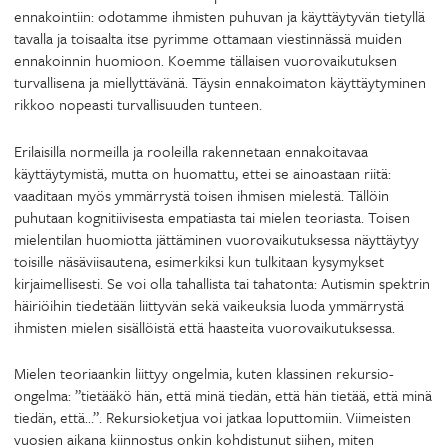
ennakointiin: odotamme ihmisten puhuvan ja käyttäytyvän tietyllä
tavalla ja toisaalta itse pyrimme ottamaan viestinnässä muiden
ennakoinnin huomioon. Koemme tällaisen vuorovaikutuksen
turvallisena ja miellyttävänä. Täysin ennakoimaton käyttäytyminen
rikkoo nopeasti turvallisuuden tunteen.
Erilaisilla normeilla ja rooleilla rakennetaan ennakoitavaa
käyttäytymistä, mutta on huomattu, ettei se ainoastaan riitä:
vaaditaan myös ymmärrystä toisen ihmisen mielestä. Tällöin
puhutaan kognitiivisesta empatiasta tai mielen teoriasta. Toisen
mielentilan huomiotta jättäminen vuorovaikutuksessa näyttäytyy
toisille näsäviisautena, esimerkiksi kun tulkitaan kysymykset
kirjaimellisesti. Se voi olla tahallista tai tahatonta: Autismin spektrin
häiriöihin tiedetään liittyvän sekä vaikeuksia luoda ymmärrystä
ihmisten mielen sisällöistä että haasteita vuorovaikutuksessa.
Mielen teoriaankin liittyy ongelmia, kuten klassinen rekursio-
ongelma: ”tietääkö hän, että minä tiedän, että hän tietää, että minä
tiedän, että…”. Rekursioketjua voi jatkaa loputtomiin. Viimeisten
vuosien aikana kiinnostus onkin kohdistunut siihen, miten