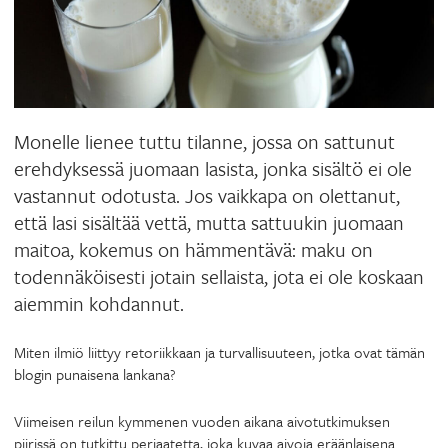
Monelle lienee tuttu tilanne, jossa on sattunut
erehdyksessä juomaan lasista, jonka sisältö ei ole
vastannut odotusta. Jos vaikkapa on olettanut,
että lasi sisältää vettä, mutta sattuukin juomaan
maitoa, kokemus on hämmentävä: maku on
todennäköisesti jotain sellaista, jota ei ole koskaan
aiemmin kohdannut.
Miten ilmiö liittyy retoriikkaan ja turvallisuuteen, jotka ovat tämän
blogin punaisena lankana?
Viimeisen reilun kymmenen vuoden aikana aivotutkimuksen
piirissä on tutkittu periaatetta, joka kuvaa aivoja eräänlaisena