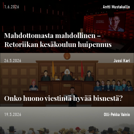
1.6.2026
Antti Mustakallio
Mahdottomasta mahdollinen –
Retoriikan kesäkoulun huipennus
26.5.2026
Jussi Kari
Onko huono viestintä hyvää bisnestä?
19.5.2026
Olli-Pekka Vainio