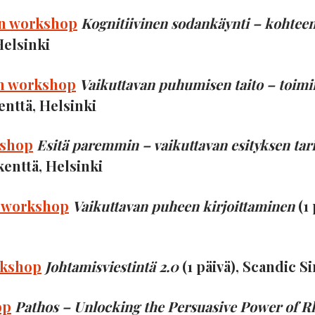
on workshop
Kognitiivinen sodankäynti – kohteen
elsinki
on workshop
Vaikuttavan puhumisen taito – toimi
enttä, Helsinki
kshop
Esitä paremmin – vaikuttavan esityksen tarin
enttä, Helsinki
n workshop
Vaikuttavan puheen kirjoittaminen
(1 
rkshop
Johtamisviestintä 2.0
(1 päivä), Scandic S
op
Pathos – Unlocking the Persuasive Power of R