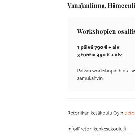
Vanajanlinna, Hämeenl
Workshopien osalli
1 päivä 790 € + alv
3 tuntia 390 € + alv
Päivän workshopin hinta si
aamukahvin.
Retoriikan kesäkoulu Oy:n
tiet
info@retoriikankesakoulu.fi