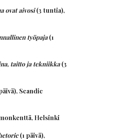
a ovat aivosi
(3 tuntia),
nnallinen työpaja
(1
a, taitto ja tekniikka
(3
päivä), Scandic
imonkenttä, Helsinki
hetoric
(1 päivä),