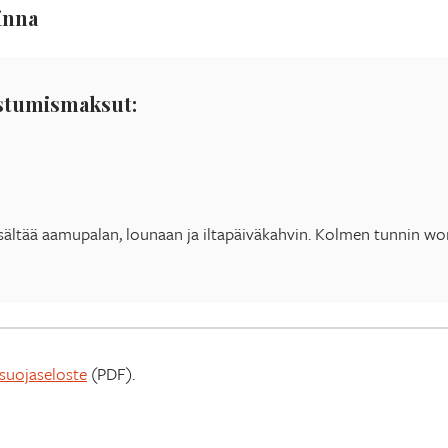
inna
stumismaksut:
sältää aamupalan, lounaan ja iltapäiväkahvin. Kolmen tunnin wor
osuojaseloste
(PDF).