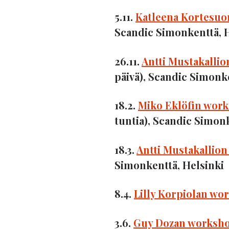
5.11.
Katleena Kortesu
Scandic Simonkenttä, H
26.11.
Antti Mustakalli
päivä), Scandic Simonk
18.2.
Miko Eklöfin wor
tuntia), Scandic Simonk
18.3.
Antti Mustakallio
Simonkenttä, Helsinki
8.4.
Lilly Korpiolan wo
3.6.
Guy Dozan worksh