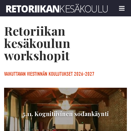
Retoriikan kesäkoulu
MENU
Retoriikan
kesäkoulun
workshopit
VAIKUTTAVAN VIESTINNÄN KOULUTUKSET 2026-2027
5.11. Kognitiivinen sodankäynti