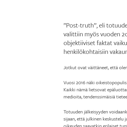
”Post-truth”, eli totuude
valittiin myös vuoden 20
objektiiviset faktat vai
henkilökohtaisiin vaka
Jotkut ovat väittäneet, että ole
Vuosi 2016 näki oikeistopopul
Kaikki nämä lietsovat epäluotta
medioita, tendenssimäisiä tietee
Totuuden jälkeisyyden voidaanki
sijaan, että julkinen keskustelu j
oikeuden saavatkin erilaiset tun