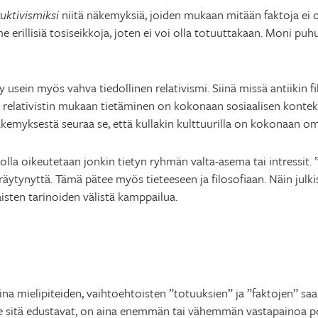
uktivismiksi
niitä näkemyksiä, joiden mukaan mitään faktoja ei o
e erillisiä tosiseikkoja, joten ei voi olla totuuttakaan. Moni puh
 usein myös vahva tiedollinen relativismi. Siinä missä antiikin fi
a, relativistin mukaan tietäminen on kokonaan sosiaalisen kontek
äkemyksestä seuraa se, että kullakin kulttuurilla on kokonaan 
jolla oikeutetaan jonkin tietyn ryhmän valta-asema tai intressit
ääräytynyttä. Tämä pätee myös tieteeseen ja filosofiaan. Näin julk
aisten tarinoiden välistä kamppailua.
ina mielipiteiden, vaihtoehtoisten ”totuuksien” ja ”faktojen” saa
ede sitä edustavat, on aina enemmän tai vähemmän vastapainoa poli