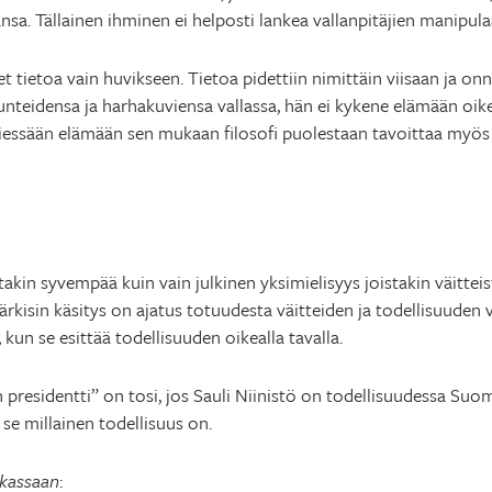
nsa. Tällainen ihminen ei helposti lankea vallanpitäjien manipula
leet tietoa vain huvikseen. Tietoa pidettiin nimittäin viisaan ja o
unteidensa ja harhakuviensa vallassa, hän ei kykene elämään oik
kiessään elämään sen mukaan filosofi puolestaan tavoittaa myös
otakin syvempää kuin vain julkinen yksimielisyys joistakin väitteist
ijärkisin käsitys on ajatus totuudesta väitteiden ja todellisuude
 kun se esittää todellisuuden oikealla tavalla.
presidentti” on tosi, jos Sauli Niinistö on todellisuudessa Suom
i se millainen todellisuus on.
ikassaan
: