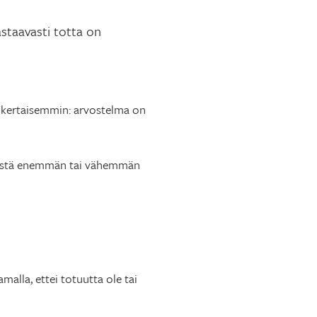
astaavasti totta on
sinkertaisemmin: arvostelma on
lmistä enemmän tai vähemmän
la, ettei totuutta ole tai