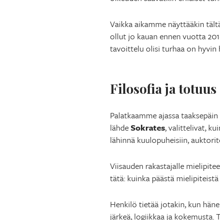
Vaikka aikamme näyttääkin tältä
ollut jo kauan ennen vuotta 2016 p
tavoittelu olisi turhaa on hyvin 
Filosofia ja totuus
Palatkaamme ajassa taaksepäin 2
lähde
Sokrates
, valittelivat, 
lähinnä kuulopuheisiin, auktorite
Viisauden rakastajalle mielipitee
tätä: kuinka päästä mielipiteistä
Henkilö tietää jotakin, kun hänel
järkeä, logiikkaa ja kokemusta. T