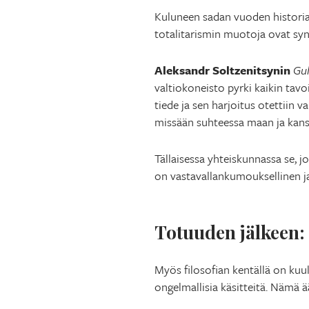
Kuluneen sadan vuoden historia on
totalitarismin muotoja ovat synn
Aleksandr Soltzenitsynin
Gul
valtiokoneisto pyrki kaikin tavo
tiede ja sen harjoitus otettiin v
missään suhteessa maan ja kansa
Tällaisessa yhteiskunnassa se, j
on vastavallankumouksellinen ja
Totuuden jälkeen: 
Myös filosofian kentällä on kuu
ongelmallisia käsitteitä. Nämä 