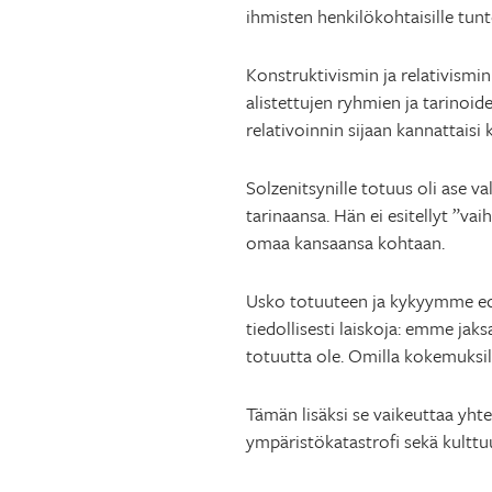
ihmisten henkilökohtaisille tunt
Konstruktivismin ja relativismin
alistettujen ryhmien ja tarino
relativoinnin sijaan kannattaisi
Solzenitsynille totuus oli ase v
tarinaansa. Hän ei esitellyt ”vai
omaa kansaansa kohtaan.
Usko totuuteen ja kykyymme edi
tiedollisesti laiskoja: emme jak
totuutta ole. Omilla kokemuksill
Tämän lisäksi se vaikeuttaa yh
ympäristökatastrofi sekä kultt