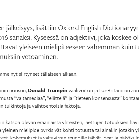
n jälkeisyys, lisättiin Oxford English Dictionaryyn 
16 sanaksi. Kyseessä on adjektiivi, joka koskee ol
kuttavat yleiseen mielipiteeseen vähemmän kuin tu
umuksiin vetoaminen.
mme nyt siirtyneet tällaiseen aikaan.
ismin nousun,
Donald Trumpin
vaalivoiton ja Iso-Britannian ää
musta ”valtamediaa”, ”eliittejä” ja ”tieteen konsensusta” kohtaa
n tulkintoja ja vaihtoehtoisia faktoja.
n katsoa olevan eräänlaista yhteisten, jaettujen totuuksien hävi
a yleinen mielipide pyrkisivät kohti totuutta tai ainakin jotakin yh
teet, kokemukset ja valtavirran reunoille jäävät ideat ja näkökul