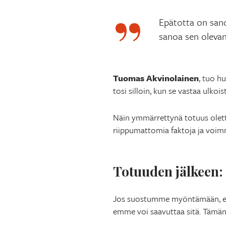
Epätotta on sanoa
sanoa sen olevan
Tuomas Akvinolainen
, tuo h
tosi silloin, kun se vastaa ulkois
Näin ymmärrettynä totuus olett
riippumattomia faktoja ja voimme
Totuuden jälkeen: 
Jos suostumme myöntämään, ett
emme voi saavuttaa sitä. Tämän