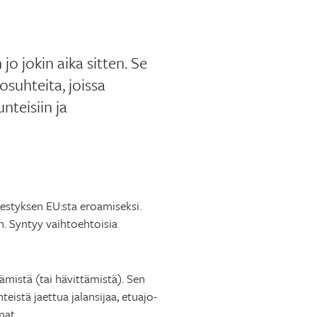
jo jokin aika sitten. Se
osuhteita, joissa
nteisiin ja
nestyksen EU:sta eroamiseksi.
n. Syntyy vaihtoehtoisia
ämistä (tai hävittämistä). Sen
teistä jaettua jalansijaa, etuajo-
mat.