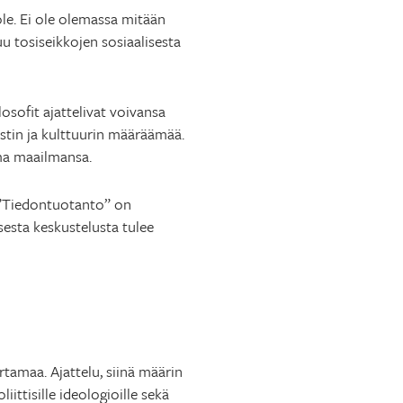
le. Ei ole olemassa mitään
uu tosiseikkojen sosiaalisesta
losofit ajattelivat voivansa
stin ja kulttuurin määräämää.
oma maailmansa.
. ”Tiedontuotanto” on
isesta keskustelusta tulee
rtamaa. Ajattelu, siinä määrin
ittisille ideologioille sekä