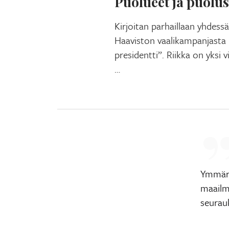
Puolueet ja puolu
Kirjoitan parhaillaan yhdes
Haaviston vaalikampanjasta 
presidentti”. Riikka on yksi 
…
Ymmärr
maailm
seurauk