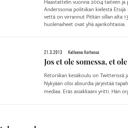
Haastattelin vuonna 2004 taiteen ja p
Anderssonia politiikan kielestä Etsijä 
vettä on virrannut Pitkän sillan alta
huolenaiheet ovat yhä ajankohtaisia.
21.3.2013
Katleena Kortesuo
Jos et ole somessa, et ol
Retoriikan kesäkoulu on Twitterissä j
Nykyään olisi absurdia järjestää tapa
mediaa. Eräs asiakkaani yritti. Hän o