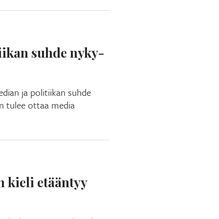
iikan suhde nyky-
dian ja politiikan suhde
n tulee ottaa media
 kieli etääntyy