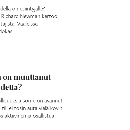
ella on esiintyjälle?
ja Richard Newman kertoo
tajista. Vaaleissa
dokas,
a on muuttanut
hdetta?
ollisuuksia some on avannut
tili ei tosin auta vielä kovin
s aktiivinen ja osallistua