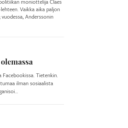
olitiikan moniottelija Claes
-lehteen. Vaikka aika paljon
 13 vuodessa, Anderssonin
e olemassa
a Facebookissa. Tietenkin.
htumaa ilman sosiaalista
rganisoi…