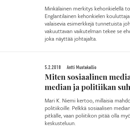
Minkälainen merkitys kehonkielellä tod
Englantilainen kehonkielen koulutta
valaisevia esimerkkejä tunnetuista joh
vakuuttavan vaikutelman tekee se eh
joka näyttää johtajalta.
5.2.2018
Antti Mustakallio
Miten sosiaalinen medi
median ja politiikan su
Mari K. Niemi kertoo, millaisia mahd
politiikoille. Pelkkä sosiaalisen median 
pitkälle, vaan poliitikon pitää olla myö
keskusteluun.