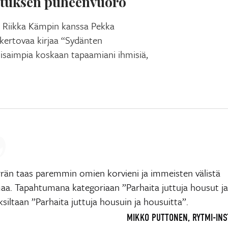
stuksen puheenvuoro
sä Riikka Kämpin kanssa Pekka
kertovaa kirjaa “Sydänten
viisaimpia koskaan tapaamiani ihmisiä,
än taas paremmin omien korvieni ja immeisten välistä
aa. Tapahtumana kategoriaan ”Parhaita juttuja housut ja
siltaan ”Parhaita juttuja housuin ja housuitta”.
MIKKO PUTTONEN, RYTMI-INS