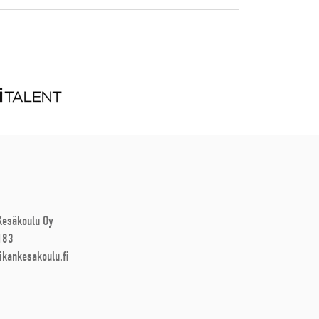
 Kesäkoulu Oy
183
ikankesakoulu.fi