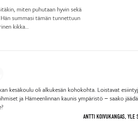
sitäkin, miten puhutaan hyvin sekä
sesti. Hän summasi tämän tunnettuun
rinen kikka…
kan kesäkoulu oli alkukesän kohokohta. Loistavat esiintyj
 ihmiset ja Hämeenlinnan kaunis ympäristö − saako jäädä
e?
ANTTI KOIVUKANGAS, YLE