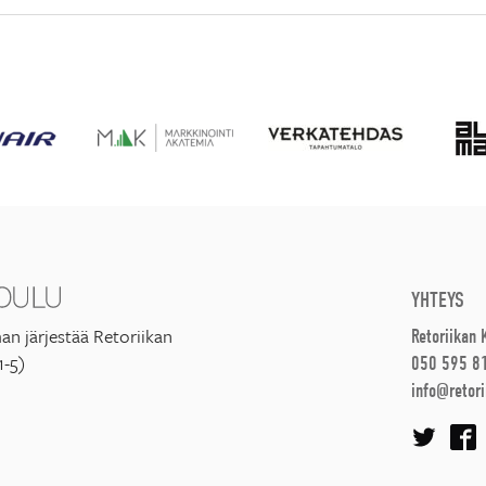
YHTEYS
an järjestää Retoriikan
Retoriikan
1-5)
050 595 8
info@retori