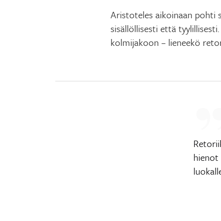
Aristoteles aikoinaan pohti 
sisällöllisesti että tyylilli
kolmijakoon – lieneekö reto
Retorii
hienot
luokall