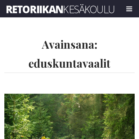
Retoriikan kesäkoulu 2021
MENU
Avainsana:
eduskuntavaalit