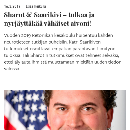
16.5.2019
Elisa Heikura
Sharot & Saarikivi – tulkaa ja
nyrjäyttäkää vähäiset aivoni!
Vuoden 2019 Retoriikan kesäkoulu huipentuu kahden
neurotieteen tutkijan puheisiin. Katri Saarikiven
tutkimukset osoittavat empatian parantavan tiimityön
tuloksia. Tali Sharotin tutkimukset ovat tehneet selväksi,
ettei äly auta ihmistä muuttamaan mieltään uuden tiedon
valossa.