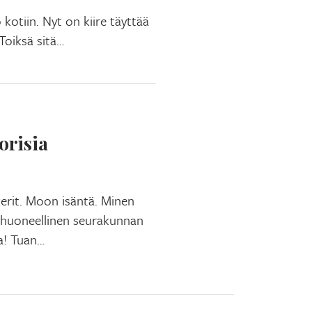
kotiin. Nyt on kiire täyttää
 Toiksä sitä…
orisia
kerit. Moon isäntä. Minen
hvihuoneellinen seurakunnan
a! Tuan…