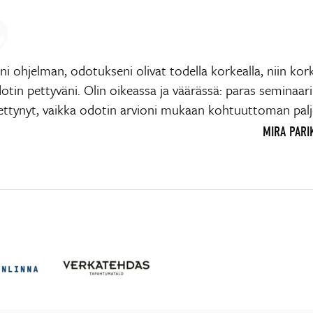
i ohjelman, odotukseni olivat todella korkealla, niin kork
otin pettyväni. Olin oikeassa ja väärässä: paras seminaari 
ettynyt, vaikka odotin arvioni mukaan kohtuuttoman pal
MIRA PARI