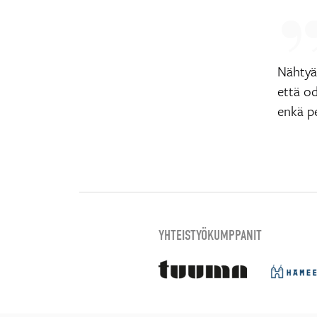
Nähtyän
että od
enkä p
YHTEISTYÖKUMPPANIT