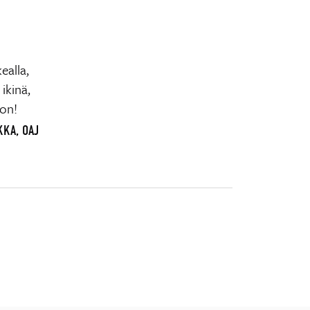
ealla,
ikinä,
jon!
KKA, OAJ