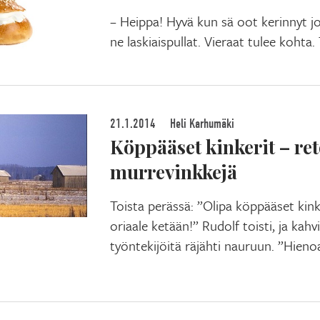
– Heippa! Hyvä kun sä oot kerinnyt jo 
ne laskiaispullat. Vieraat tulee kohta.
21.1.2014
Heli Karhumäki
Köppääset kinkerit – ret
murrevinkkejä
Toista perässä: ”Olipa köppääset kin
oriaale ketään!” Rudolf toisti, ja ka
työntekijöitä räjähti nauruun. ”Hieno