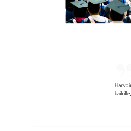
Harvoin
kaikill