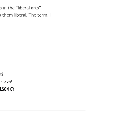
in the “liberal arts”
them liberal. The term, I
ti
istava!
ELSON OY