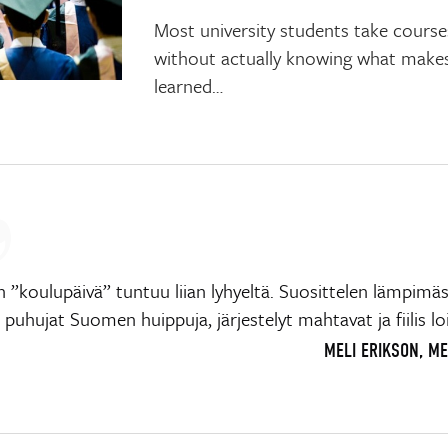
Most university students take courses 
without actually knowing what makes 
learned…
 ”koulupäivä” tuntuu liian lyhyeltä. Suosittelen lämpimäs
e, puhujat Suomen huippuja, järjestelyt mahtavat ja fiilis lo
MELI ERIKSON, M