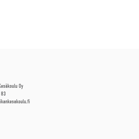
 Kesäkoulu Oy
183
ikankesakoulu.fi