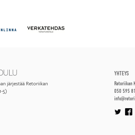
YHTEYS
an järjestää Retoriikan
Retoriikan
1-5)
050 595 8
info@retori