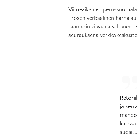
Viimeaikainen perussuomala
Erosen verbaalinen harhalau
taannoin kiivaana velloneen
seurauksena verkkokeskuste
Retori
ja kerr
mahdol
kanssa
suositu