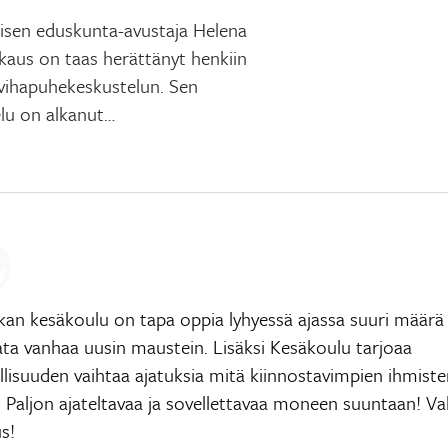
isen eduskunta-avustaja Helena
kaus on taas herättänyt henkiin
 vihapuhekeskustelun. Sen
lu on alkanut…
ikan kesäkoulu on tapa oppia lyhyessä ajassa suuri määrä
ata vanhaa uusin maustein. Lisäksi Kesäkoulu tarjoaa
lisuuden vaihtaa ajatuksia mitä kiinnostavimpien ihmiste
. Paljon ajateltavaa ja sovellettavaa moneen suuntaan! V
s!