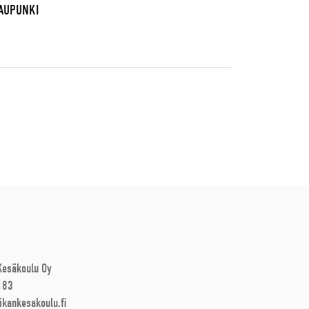
KAUPUNKI
 Kesäkoulu Oy
183
ikankesakoulu.fi