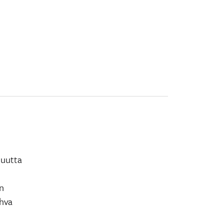
 uutta
n
ahva