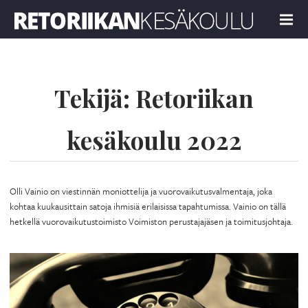
Retoriikan kesäkoulu 2022
MENU
Tekijä:
Retoriikan
kesäkoulu 2022
Olli Vainio on viestinnän moniottelija ja vuorovaikutusvalmentaja, joka
kohtaa kuukausittain satoja ihmisiä erilaisissa tapahtumissa. Vainio on tällä
hetkellä vuorovaikutustoimisto Voimiston perustajajäsen ja toimitusjohtaja.