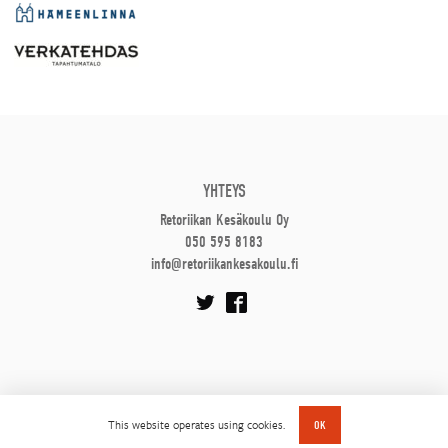
YHTEYS
Retoriikan Kesäkoulu Oy
050 595 8183
info@retoriikankesakoulu.fi
This website operates using cookies.
OK