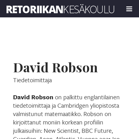
Retoriikan kesäkoulu 2022
MENU
David Robson
Tiedetoimittaja
David Robson
on palkittu englantilainen
tiedetoimittaja ja Cambridgen yliopistosta
valmistunut matemaatikko. Robson on
kirjoittanut moniin korkean profiilin
julkaisuihin: New Scientist, BBC Future,
Guardian, Aeon, Atlantic. Vuonna 2021 Iso-