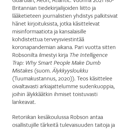
Britannian tiedekirjailijoiden liitto ja
lääketieteen journalistien yhdistys palkitsivat
hänet kirjoituksista, jotka käsittelevat
misinformaatiota ja kansalaisille
kohdistettua terveysviestintää
koronapandemian aikana. Pari vuotta sitten
Robsonilta ilmestyi kirja
The Intelligence
Trap: Why Smart People Make Dumb
Mistakes
(suom.
Älykkyysloukku
(Tuumakustannus, 2020)). Teos käsittelee
oivaltavasti arkiajattelumme sudenkuoppia,
joihin älykkäätkin ihmiset toistuvasti
lankeavat.
Retoriikan kesäkoulussa Robson antaa
osallistujille tärkeitä tulevaisuuden taitoja ja