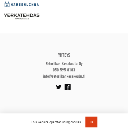
YHTEYS
Retoriikan Kesäkoulu Oy
050 595 8183
info@retoriikankesakoulu.fi
This website operates using cookies.
OK