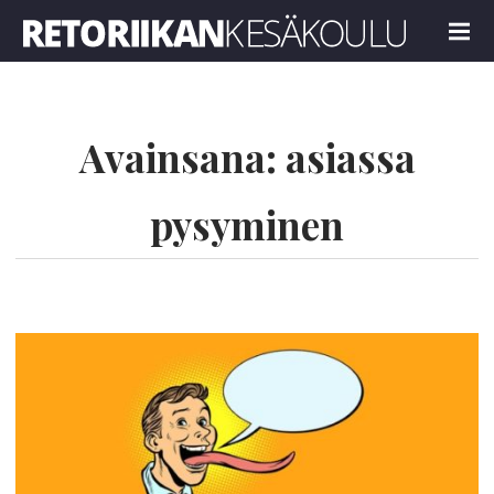
Retoriikan kesäkoulu 2022
MENU
Avainsana:
asiassa
pysyminen