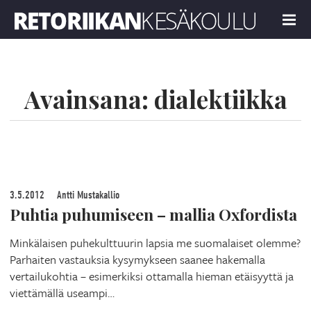
Retoriikan kesäkoulu 2022
MENU
Avainsana:
dialektiikka
3.5.2012
Antti Mustakallio
Puhtia puhumiseen – mallia Oxfordista
Minkälaisen puhekulttuurin lapsia me suomalaiset olemme?
Parhaiten vastauksia kysymykseen saanee hakemalla
vertailukohtia – esimerkiksi ottamalla hieman etäisyyttä ja
viettämällä useampi…