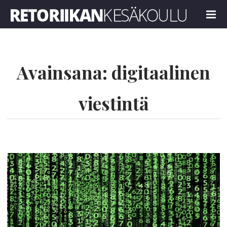
Retoriikan kesäkoulu 2022
MENU
Avainsana:
digitaalinen
viestintä