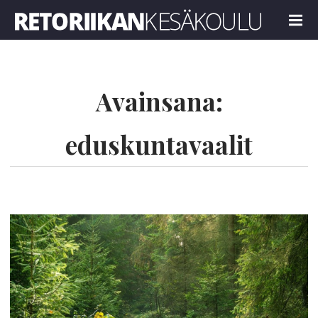
Retoriikan kesäkoulu 2022
MENU
Avainsana:
eduskuntavaalit