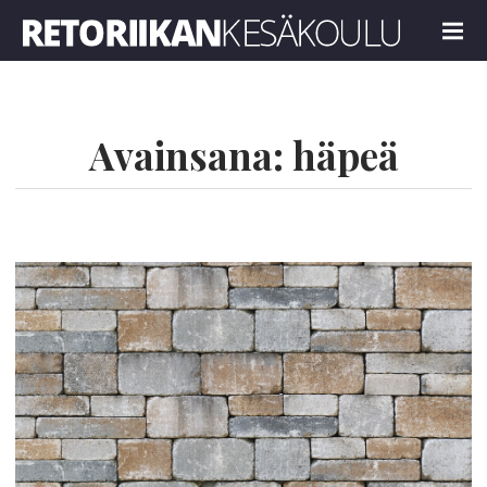
Retoriikan kesäkoulu 2022
MENU
Avainsana:
häpeä