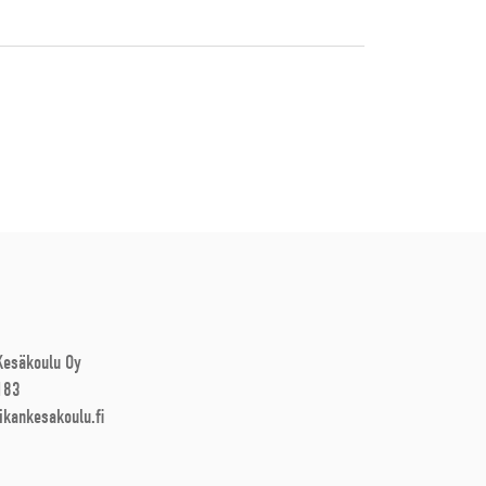
 Kesäkoulu Oy
183
ikankesakoulu.fi