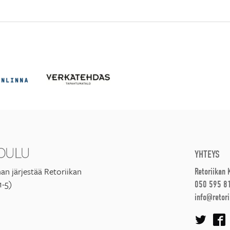
YHTEYS
an järjestää Retoriikan
Retoriikan
1-5)
050 595 8
info@retori