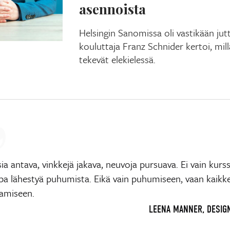
asennoista
Helsingin Sanomissa oli vastikään jutt
kouluttaja Franz Schnider kertoi, mill
tekevät elekielessä.
ia antava, vinkkejä jakava, neuvoja pursuava. Ei vain kurs
apa lähestyä puhumista. Eikä vain puhumiseen, vaan kaikk
tamiseen.
LEENA MANNER, DESIG