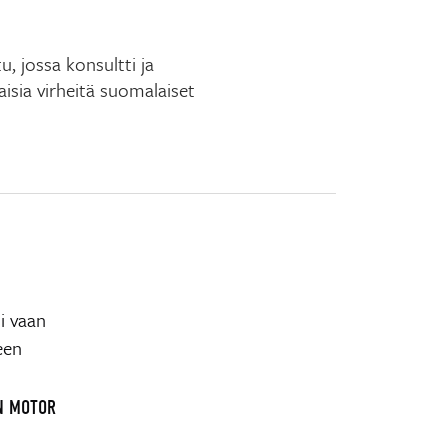
u, jossa konsultti ja
aisia virheitä suomalaiset
si vaan
een
N MOTOR