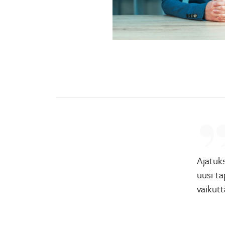
Ajatuks
uusi t
vaikut