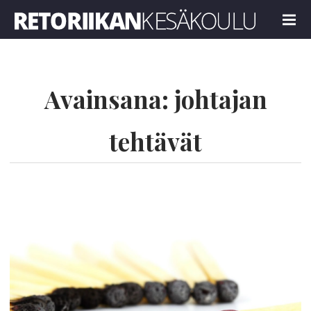
Retoriikan kesäkoulu 2022
MENU
Avainsana:
johtajan
tehtävät