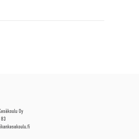
 Kesäkoulu Oy
183
ikankesakoulu.fi