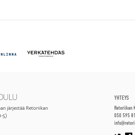
YHTEYS
an järjestää Retoriikan
Retoriikan
1-5)
050 595 8
info@retori