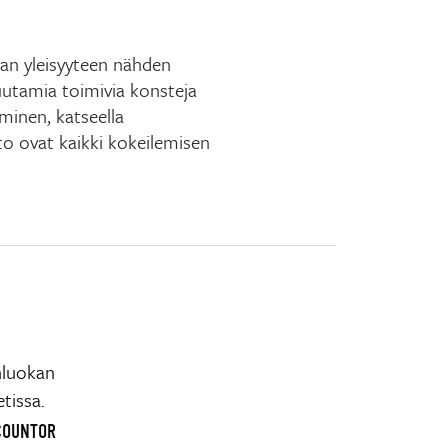
an yleisyyteen nähden
Muutamia toimivia konsteja
minen, katseella
o ovat kaikki kokeilemisen
nluokan
tissa.
OCOUNTOR