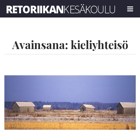
Retoriikan kesäkoulu 2022
MENU
Avainsana:
kieliyhteisö