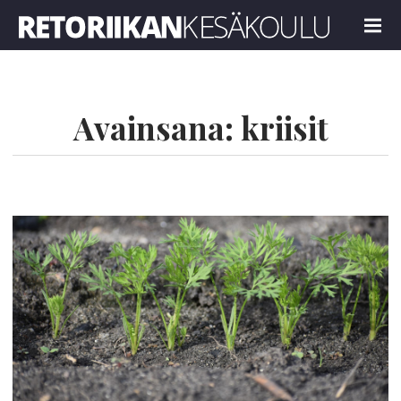
Retoriikan kesäkoulu 2022
MENU
Avainsana:
kriisit