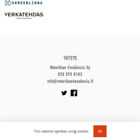
YHTEYS
Retoriikan Kesäkoulu Oy
050 595 8183
info@retoriikankesakoulu.fi
This website operates using cookies.
OK