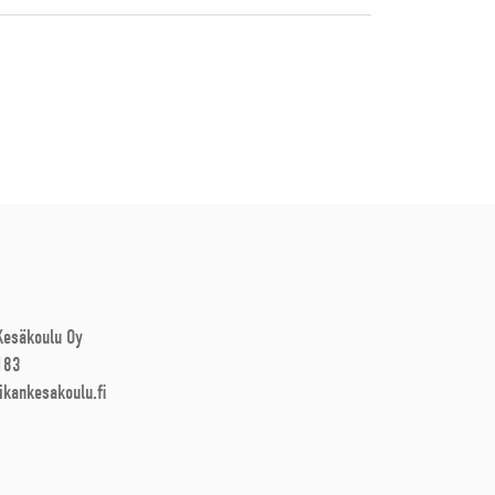
 Kesäkoulu Oy
183
ikankesakoulu.fi