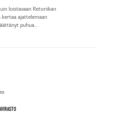
tuin loistavaan Retoriikan
ä kertaa ajattelemaan
päättänyt puhua…
in
AVIRASTO