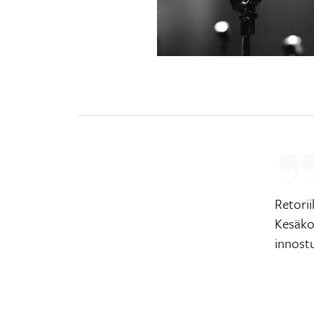
Retorii
Kesäkou
innost