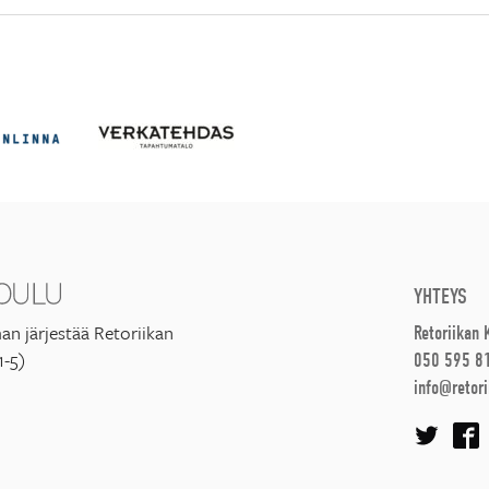
YHTEYS
an järjestää Retoriikan
Retoriikan
1-5)
050 595 8
info@retori