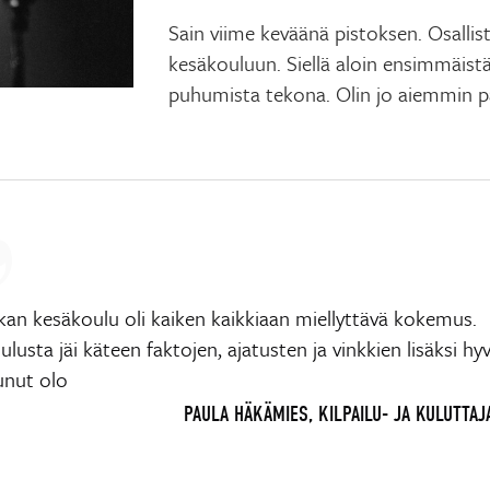
Sain viime keväänä pistoksen. Osallis
kesäkouluun. Siellä aloin ensimmäist
puhumista tekona. Olin jo aiemmin 
kan kesäkoulu oli kaiken kaikkiaan miellyttävä kokemus.
lusta jäi käteen faktojen, ajatusten ja vinkkien lisäksi hyv
unut olo
PAULA HÄKÄMIES, KILPAILU- JA KULUTTAJ