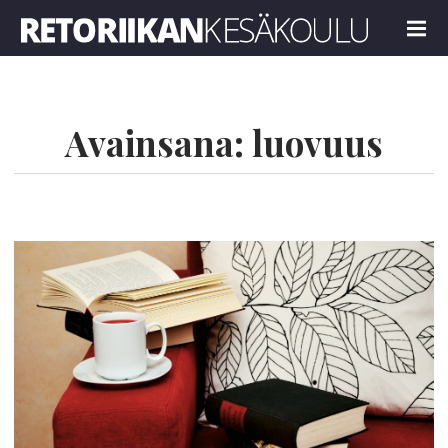
Retoriikan kesäkoulu 2022
MENU
Avainsana:
luovuus