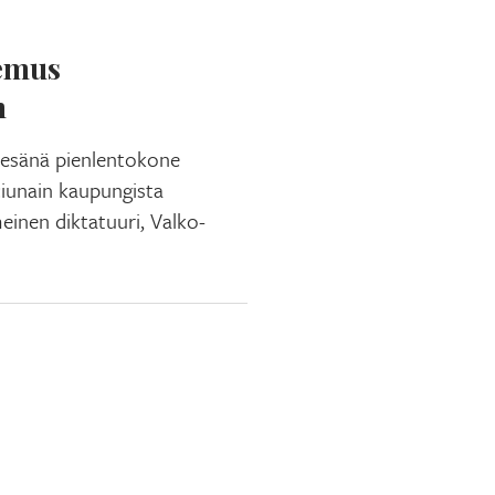
lemus
n
kesänä pienlentokone
ciunain kaupungista
inen diktatuuri, Valko-