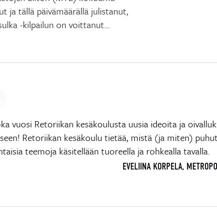
t ja tällä päivämäärällä julistanut,
sulka -kilpailun on voittanut…
ka vuosi Retoriikan kesäkoulusta uusia ideoita ja oivalluk
een! Retoriikan kesäkoulu tietää, mistä (ja miten) puhut
taisia teemoja käsitellään tuoreella ja rohkealla tavalla.
EVELIINA KORPELA, METROP