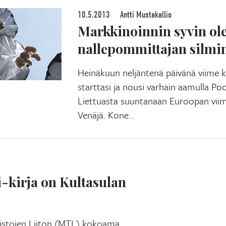
10.5.2013
Antti Mustakallio
Markkinoinnin syvin o
nallepommittajan silmi
Heinäkuun neljäntenä päivänä viime 
starttasi ja nousi varhain aamulla Po
Liettuasta suuntanaan Euroopan viime
Venäjä. Kone…
-kirja on Kultasulan
mistojen Liiton (MTL) kokoama