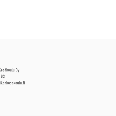
 Kesäkoulu Oy
183
ikankesakoulu.fi