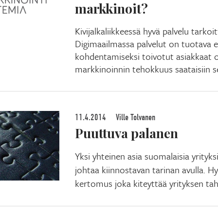
markkinoit?
Kivijalkaliikkeessä hyvä palvelu tarko
Digimaailmassa palvelut on tuotava es
kohdentamiseksi toivotut asiakkaat o
markkinoinnin tehokkuus saataisiin sel
11.4.2014
Ville Tolvanen
Puuttuva palanen
Yksi yhteinen asia suomalaisia yrityk
johtaa kiinnostavan tarinan avulla. Hy
kertomus joka kiteyttää yrityksen tah