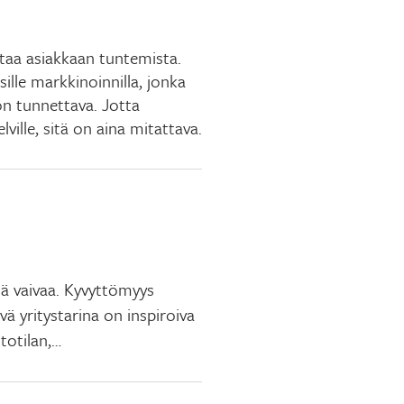
ittaa asiakkaan tuntemista.
ille markkinoinnilla, jonka
n tunnettava. Jotta
ville, sitä on aina mitattava.
siä vaivaa. Kyvyttömyys
vä yritystarina on inspiroiva
totilan,…