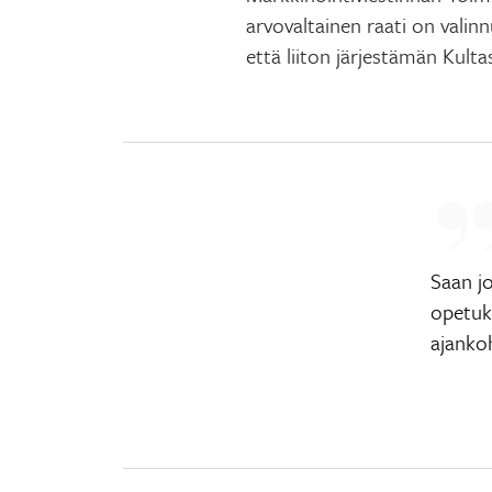
arvovaltainen raati on valinnu
että liiton järjestämän Kulta
Saan jo
opetuks
ajankoh