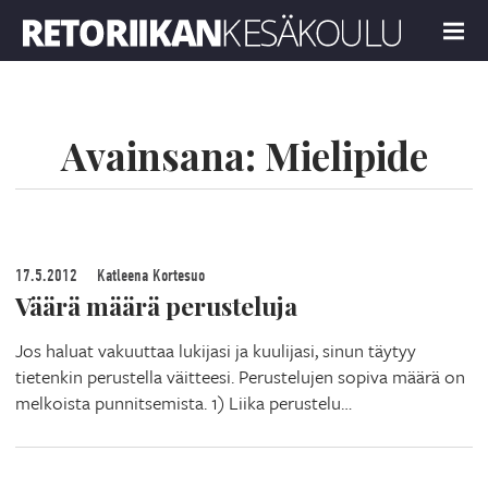
Retoriikan kesäkoulu 2022
MENU
Avainsana:
Mielipide
17.5.2012
Katleena Kortesuo
Väärä määrä perusteluja
Jos haluat vakuuttaa lukijasi ja kuulijasi, sinun täytyy
tietenkin perustella väitteesi. Perustelujen sopiva määrä on
melkoista punnitsemista. 1) Liika perustelu…