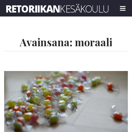
Retoriikan kesäkoulu 2022
MENU
Avainsana:
moraali