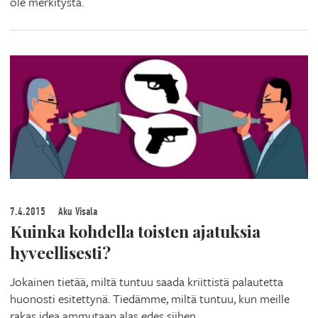
ole merkitystä.
7.4.2015
Aku Visala
Kuinka kohdella toisten ajatuksia
hyveellisesti?
Jokainen tietää, miltä tuntuu saada kriittistä palautetta
huonosti esitettynä. Tiedämme, miltä tuntuu, kun meille
rakas idea ammutaan alas edes siihen…