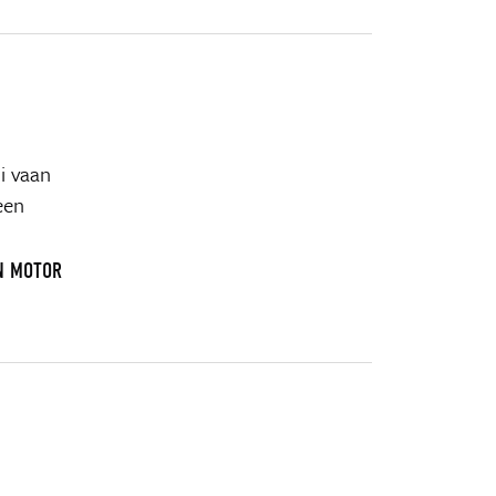
si vaan
een
N MOTOR