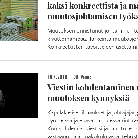
kaksi konkreettista ja 
muutosjohtamisen työk
Muutoksen onnistunut johtaminen t
kivuttomampaa. Tärkeintä muutosjoht
Konkreettisten tavoitteiden asettam
10.4.2018
Olli Vainio
Viestin kohdentaminen 
muutoksen kynnyksiä
Kapulakieliset ilmaukset ja johtajaj
pyörteissä ja epävarmuudessa riutuval
Kun kohdennat viestisi ja muotoilet s
vastaanottajan näkökulmasta, tehostat