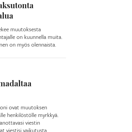
maksutonta
alua
ekee muutoksesta
ajalle on kuunnella muita.
inen on myös olennaista.
madaltaa
argoni ovat muutoksen
le henkilöstölle myrkkyä.
anottavasi viestin
 viestisi vaikutusta.