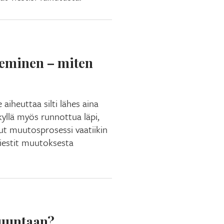
eminen – miten
aiheuttaa silti lähes aina
kyllä myös runnottua läpi,
nut muutosprosessi vaatiikin
iestit muutoksesta
suuntaan?