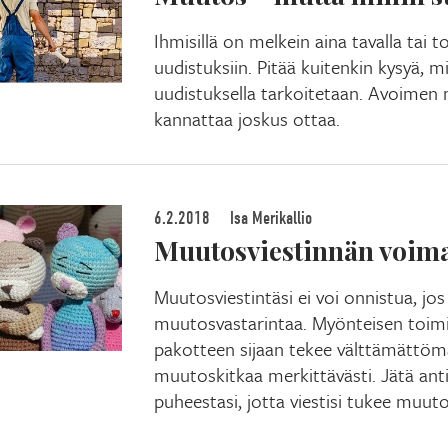
Ihmisillä on melkein aina tavalla tai t
uudistuksiin. Pitää kuitenkin kysyä, m
uudistuksella tarkoitetaan. Avoimen 
kannattaa joskus ottaa.
6.2.2018
Isa Merikallio
Muutosviestinnän voim
Muutosviestintäsi ei voi onnistua, jos 
muutosvastarintaa. Myönteisen toi
pakotteen sijaan tekee välttämättöm
muutoskitkaa merkittävästi. Jätä ant
puheestasi, jotta viestisi tukee muuto