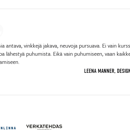
ia antava, vinkkejä jakava, neuvoja pursuava. Ei vain kurs
apa lähestyä puhumista. Eikä vain puhumiseen, vaan kaikk
tamiseen.
LEENA MANNER, DESIG