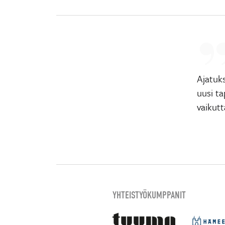
Ajatuks
uusi t
vaikut
YHTEISTYÖKUMPPANIT