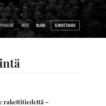
PUHUJAT
INFO
BLOGI
ILMOITTAUDU
intä
rakettitiedettä –