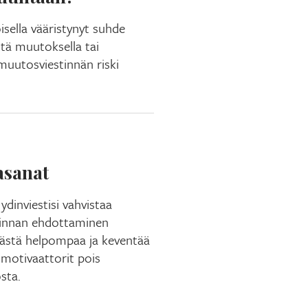
oisella vääristynyt suhde
itä muutoksella tai
muutosviestinnän riski
asanat
ydinviestisi vahvistaa
minnan ehdottaminen
ästä helpompaa ja keventää
imotivaattorit pois
sta.