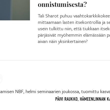
onnistumisesta?
Tali Sharot puhuu vaahtokarkkikokeesta
mittaamaan lasten itsekontrollia ja 
usein tulkittu niin, että tiukkaan itse
pärjäsivät myöhemmin elämässään pa
aivan näin yksinkertainen?
tamisen NBF, helmi seminaarien joukossa, tuomittu kas
PÄIVI RAUKKO, HÄMEENLINNAN 