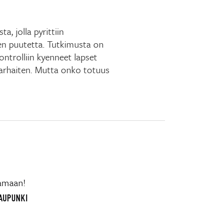
, jolla pyrittiin
sen puutetta. Tutkimusta on
kontrolliin kyenneet lapset
rhaiten. Mutta onko totuus
vamaan!
KAUPUNKI