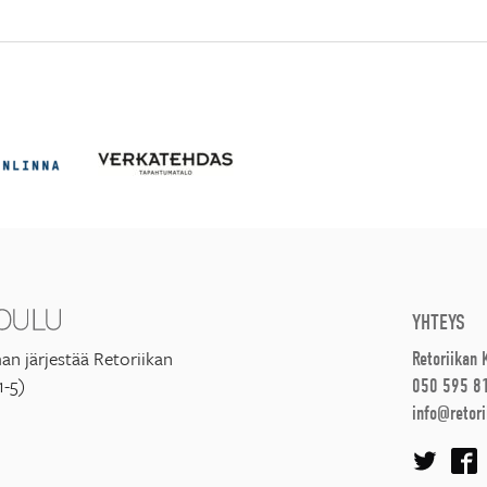
YHTEYS
an järjestää Retoriikan
Retoriikan
1-5)
050 595 8
info@retori