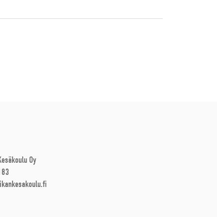
 Kesäkoulu Oy
183
ikankesakoulu.fi