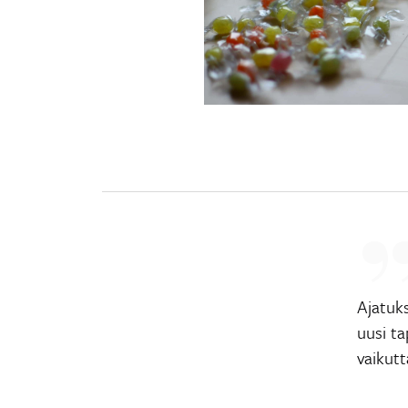
Ajatuks
uusi t
vaikut