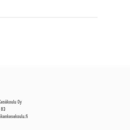
 Kesäkoulu Oy
183
ikankesakoulu.fi