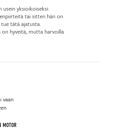
 usein yksioikoiseksi:
npiirteitä tai sitten hän on
tue tätä ajatusta.
on hyveitä, mutta harvoilla
si vaan
een
N MOTOR