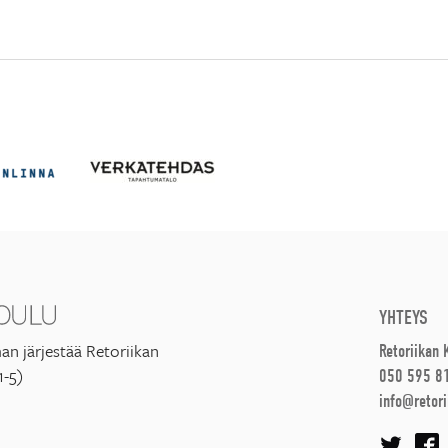
YHTEYS
an järjestää Retoriikan
Retoriikan
1-5)
050 595 8
info@retori