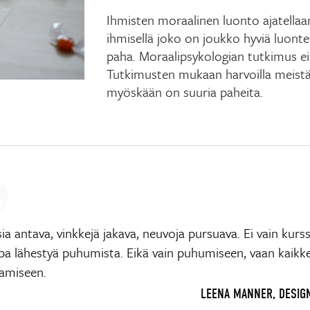
Ihmisten moraalinen luonto ajatellaan
ihmisellä joko on joukko hyviä luontee
paha. Moraalipsykologian tutkimus ei 
Tutkimusten mukaan harvoilla meistä 
myöskään on suuria paheita.
ia antava, vinkkejä jakava, neuvoja pursuava. Ei vain kurs
apa lähestyä puhumista. Eikä vain puhumiseen, vaan kaikk
tamiseen.
LEENA MANNER, DESIG