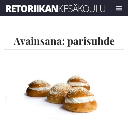
Retoriikan kesäkoulu 2022
MENU
Avainsana:
parisuhde