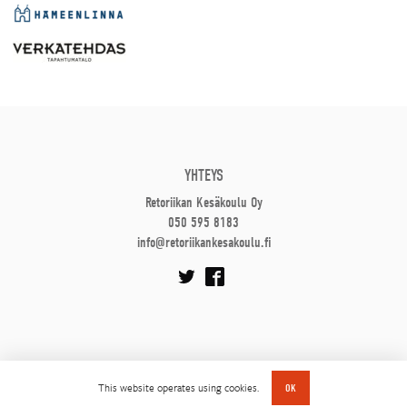
YHTEYS
Retoriikan Kesäkoulu Oy
050 595 8183
info@retoriikankesakoulu.fi
This website operates using cookies.
OK