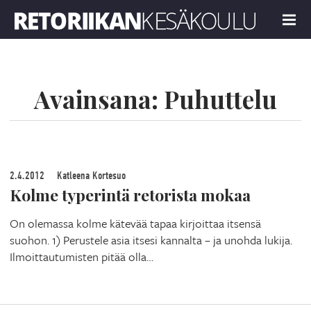
Retoriikan kesäkoulu 2022
MENU
Avainsana:
Puhuttelu
2.4.2012
Katleena Kortesuo
Kolme typerintä retorista mokaa
On olemassa kolme kätevää tapaa kirjoittaa itsensä
suohon. 1) Perustele asia itsesi kannalta – ja unohda lukija.
Ilmoittautumisten pitää olla…