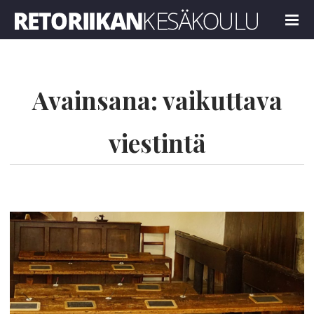
Retoriikan kesäkoulu 2022
MENU
Avainsana:
vaikuttava
viestintä