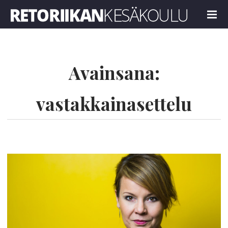
Retoriikan kesäkoulu 2022
MENU
Avainsana:
vastakkainasettelu