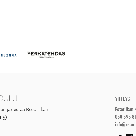
YHTEYS
an järjestää Retoriikan
Retoriikan
1-5)
050 595 8
info@retori