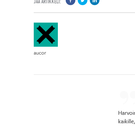
JAA ARTIKKELI:
aucor
Harvoin
kaikill