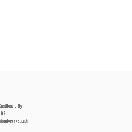
 Kesäkoulu Oy
183
ikankesakoulu.fi