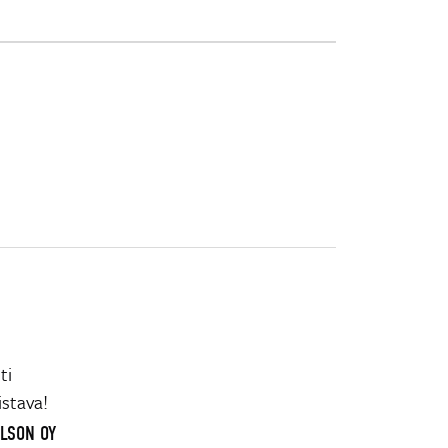
ti
istava!
ELSON OY