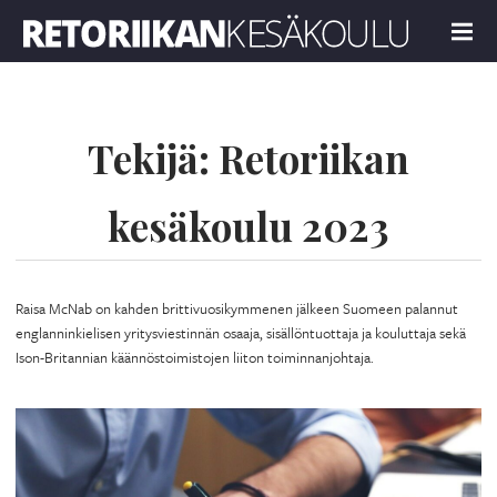
Retoriikan kesäkoulu 2023
MENU
Tekijä:
Retoriikan
kesäkoulu 2023
Raisa McNab on kahden brittivuosikymmenen jälkeen Suomeen palannut
englanninkielisen yritysviestinnän osaaja, sisällöntuottaja ja kouluttaja sekä
Ison-Britannian käännöstoimistojen liiton toiminnanjohtaja.