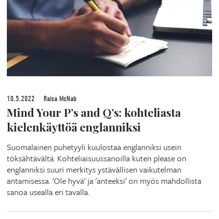
10.5.2022
Raisa McNab
Mind Your P’s and Q’s: kohteliasta
kielenkäyttöä englanniksi
Suomalainen puhetyyli kuulostaa englanniksi usein
töksähtävältä. Kohteliaisuussanoilla kuten please on
englanniksi suuri merkitys ystävällisen vaikutelman
antamisessa. 'Ole hyvä' ja 'anteeksi' on myös mahdollista
sanoa usealla eri tavalla.