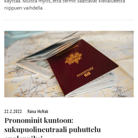
käyttää. Muista myös, että termit saattavat kielialueesta
riippuen vaihdella.
22.2.2022
Raisa McNab
Pronominit kuntoon:
sukupuolineutraali puhuttelu