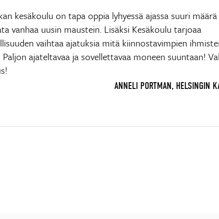
ikan kesäkoulu on tapa oppia lyhyessä ajassa suuri määrä
ata vanhaa uusin maustein. Lisäksi Kesäkoulu tarjoaa
lisuuden vaihtaa ajatuksia mitä kiinnostavimpien ihmiste
. Paljon ajateltavaa ja sovellettavaa moneen suuntaan! V
s!
ANNELI PORTMAN, HELSINGIN 