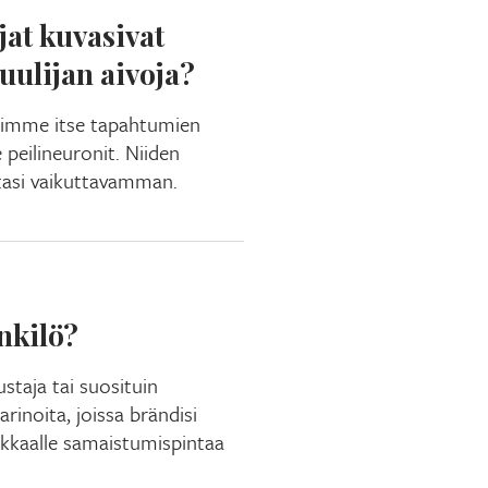
jat kuvasivat
kuulijan aivoja?
simme itse tapahtumien
peilineuronit. Niiden
tasi vaikuttavamman.
nkilö?
ustaja tai suosituin
rinoita, joissa brändisi
akkaalle samaistumispintaa