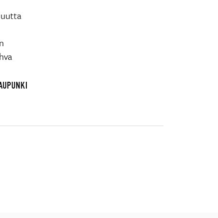
 uutta
n
ahva
KAUPUNKI