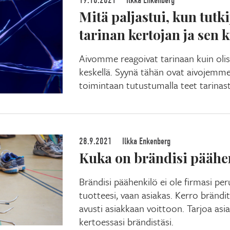
19.10.2021
Ilkka Enkenberg
Mitä paljastui, kun tutki
tarinan kertojan ja sen 
Aivomme reagoivat tarinaan kuin oli
keskellä. Syynä tähän ovat aivojemme 
toimintaan tutustumalla teet tarinas
28.9.2021
Ilkka Enkenberg
Kuka on brändisi päähe
Brändisi päähenkilö ei ole firmasi per
tuotteesi, vaan asiakas. Kerro brändita
avusti asiakkaan voittoon. Tarjoa asi
kertoessasi brändistäsi.