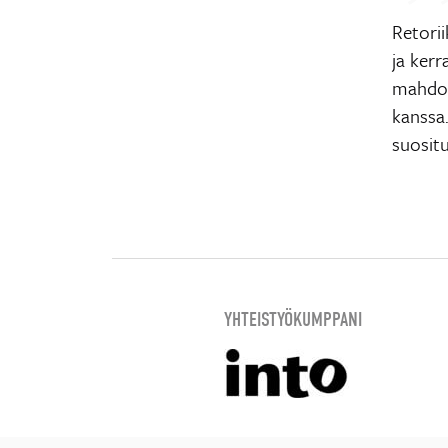
Retori
ja kerr
mahdol
kanssa
suositu
YHTEISTYÖKUMPPANI