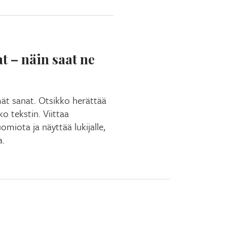
t – näin saat ne
mät sanat. Otsikko herättää
 tekstin. Viittaa
omiota ja näyttää lukijalle,
a.