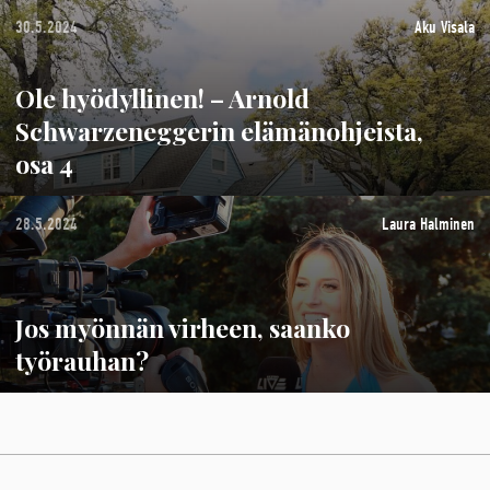
30.5.2024
Aku Visala
Ole hyödyllinen! – Arnold
Schwarzeneggerin elämänohjeista,
osa 4
28.5.2024
Laura Halminen
Jos myönnän virheen, saanko
työrauhan?