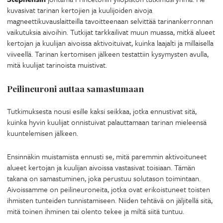
kuvasivat tarinan kertojien ja kuulijoiden aivoja
magneettikuvauslaitteilla tavoitteenaan selvittää tarinankerronnan
vaikutuksia aivoihin. Tutkijat tarkkailivat muun muassa, mitkä alueet
kertojan ja kuulijan aivoissa aktivoituivat, kuinka laajalti ja millaisella
viiveellä. Tarinan kertomisen jälkeen testattiin kysymysten avulla,
mitä kuulijat tarinoista muistivat.
Peilineuroni auttaa samastumaan
Tutkimuksesta nousi esille kaksi seikkaa, jotka ennustivat sitä,
kuinka hyvin kuulijat onnistuivat palauttamaan tarinan mieleensä
kuuntelemisen jälkeen.
Ensinnäkin muistamista ennusti se, mitä paremmin aktivoituneet
alueet kertojan ja kuulijan aivoissa vastasivat toisiaan. Tämän
takana on samastuminen, joka perustuu solutason toimintaan.
Aivoissamme on peilineuroneita, jotka ovat erikoistuneet toisten
ihmisten tunteiden tunnistamiseen. Niiden tehtävä on jäljitellä sitä,
mitä toinen ihminen tai olento tekee ja miltä siitä tuntuu.