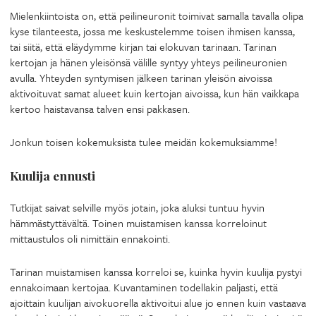
Mielenkiintoista on, että peilineuronit toimivat samalla tavalla olipa
kyse tilanteesta, jossa me keskustelemme toisen ihmisen kanssa,
tai siitä, että eläydymme kirjan tai elokuvan tarinaan. Tarinan
kertojan ja hänen yleisönsä välille syntyy yhteys peilineuronien
avulla. Yhteyden syntymisen jälkeen tarinan yleisön aivoissa
aktivoituvat samat alueet kuin kertojan aivoissa, kun hän vaikkapa
kertoo haistavansa talven ensi pakkasen.
Jonkun toisen kokemuksista tulee meidän kokemuksiamme!
Kuulija ennusti
Tutkijat saivat selville myös jotain, joka aluksi tuntuu hyvin
hämmästyttävältä. Toinen muistamisen kanssa korreloinut
mittaustulos oli nimittäin ennakointi.
Tarinan muistamisen kanssa korreloi se, kuinka hyvin kuulija pystyi
ennakoimaan kertojaa. Kuvantaminen todellakin paljasti, että
ajoittain kuulijan aivokuorella aktivoitui alue jo ennen kuin vastaava