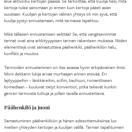
alue aktivoitui kertojan päässä. Se tarkoittaa, että kuulija tiesi, mitä
kertoja tulee sanomaan jo ennen kuin kertoja päästi asian
suustaan. Kuulijan ja kertojan välinen yhteys oli niin syvä, että
kuulija pystyi ennustamaan, mitä tarinassa tapahtuu.
Mikä tällaisen ennustamisen selittää? Se, että vangitsevimmat
tarinat ovat aina arkkityyppisen tarinan rakenteen mukaisia. Niiden
elementtejä ovat samastuttava päähenkilö, päähenkilön halu,
konflikti ja muutos.
Tarinoiden ennustaminen on itse asiassa hyvin arkipäiväinen ilmiö.
Moni dekkarin lukija arvaa murhaajan ennen etsivää. Eri
lajityyppeihin – länkkäreihin, scifiin, kauhuun, romanttiseen
komediaan – kuuluvat tietyt konventiot, jotka tekevät kunkin
genren tarinoista tuttuja ja jollain tavalla ennustettavia.
Päähenkilö ja juoni
Samastuminen päähenkilöön ja hänen edesottamuksiinsa luo
mielten yhteyden kertojan ja kuulijan välillä. Tarinan tapahtumien