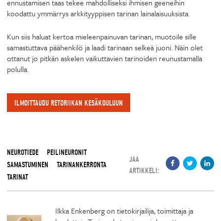
ennustamisen taas tekee mahdolliseksi ihmisen geeneihin
koodattu ymmärrys arkkityyppisen tarinan lainalaisuuksista.
Kun siis haluat kertoa mieleenpainuvan tarinan, muotoile sille
samastuttava päähenkilö ja laadi tarinaan selkeä juoni. Näin olet
ottanut jo pitkän askelen vaikuttavien tarinoiden reunustamalla
polulla.
ILMOITTAUDU RETORIIKAN KESÄKOULUUN
NEUROTIEDE
PEILINEURONIT
JAA
SAMASTUMINEN
TARINANKERRONTA
ARTIKKELI:
TARINAT
Ilkka Enkenberg on tietokirjailija, toimittaja ja