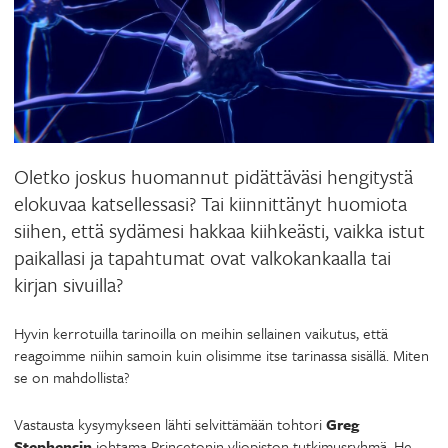
Oletko joskus huomannut pidättäväsi hengitystä
elokuvaa katsellessasi? Tai kiinnittänyt huomiota
siihen, että sydämesi hakkaa kiihkeästi, vaikka istut
paikallasi ja tapahtumat ovat valkokankaalla tai
kirjan sivuilla?
Hyvin kerrotuilla tarinoilla on meihin sellainen vaikutus, että
reagoimme niihin samoin kuin olisimme itse tarinassa sisällä. Miten
se on mahdollista?
Vastausta kysymykseen lähti selvittämään tohtori
Greg
Stephensin
johtama Princetonin yliopiston tutkimusryhmä. He