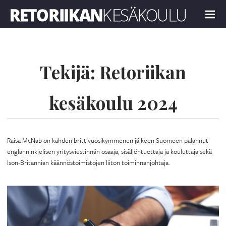
Retoriikan kesäkoulu 2024
MENU
Tekijä:
Retoriikan
kesäkoulu 2024
Raisa McNab on kahden brittivuosikymmenen jälkeen Suomeen palannut
englanninkielisen yritysviestinnän osaaja, sisällöntuottaja ja kouluttaja sekä
Ison-Britannian käännöstoimistojen liiton toiminnanjohtaja.