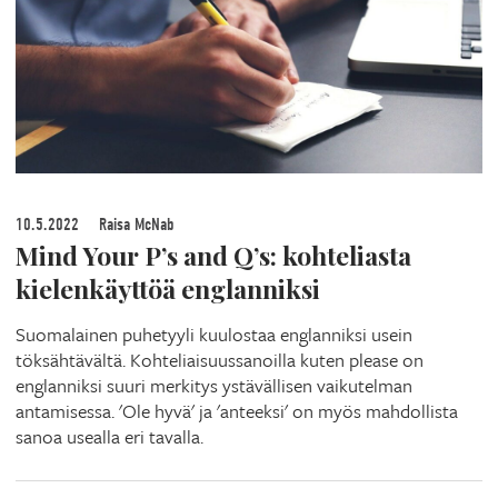
10.5.2022
Raisa McNab
Mind Your P’s and Q’s: kohteliasta
kielenkäyttöä englanniksi
Suomalainen puhetyyli kuulostaa englanniksi usein
töksähtävältä. Kohteliaisuussanoilla kuten please on
englanniksi suuri merkitys ystävällisen vaikutelman
antamisessa. 'Ole hyvä' ja 'anteeksi' on myös mahdollista
sanoa usealla eri tavalla.