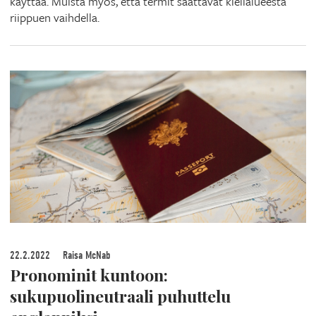
käyttää. Muista myös, että termit saattavat kielialueesta
riippuen vaihdella.
22.2.2022
Raisa McNab
Pronominit kuntoon:
sukupuolineutraali puhuttelu