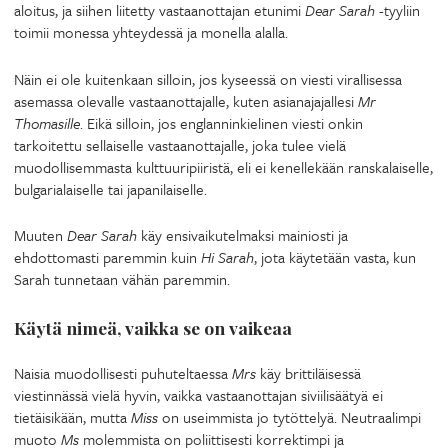
aloitus, ja siihen liitetty vastaanottajan etunimi
Dear Sarah
-tyyliin
toimii monessa yhteydessä ja monella alalla.
Näin ei ole kuitenkaan silloin, jos kyseessä on viesti virallisessa
asemassa olevalle vastaanottajalle, kuten asianajajallesi
Mr
Thomasille
. Eikä silloin, jos englanninkielinen viesti onkin
tarkoitettu sellaiselle vastaanottajalle, joka tulee vielä
muodollisemmasta kulttuuripiiristä, eli ei kenellekään ranskalaiselle,
bulgarialaiselle tai japanilaiselle.
Muuten
Dear Sarah
käy ensivaikutelmaksi mainiosti ja
ehdottomasti paremmin kuin
Hi Sarah
, jota käytetään vasta, kun
Sarah tunnetaan vähän paremmin.
Käytä nimeä, vaikka se on vaikeaa
Naisia muodollisesti puhuteltaessa
Mrs
käy brittiläisessä
viestinnässä vielä hyvin, vaikka vastaanottajan siviilisäätyä ei
tietäisikään, mutta
Miss
on useimmista jo tytöttelyä. Neutraalimpi
muoto
Ms
molemmista on poliittisesti korrektimpi ja