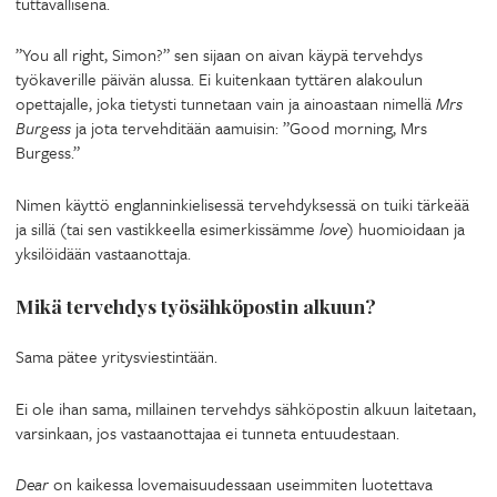
tuttavallisena.
”You all right, Simon?” sen sijaan on aivan käypä tervehdys
työkaverille päivän alussa. Ei kuitenkaan tyttären alakoulun
opettajalle, joka tietysti tunnetaan vain ja ainoastaan nimellä
Mrs
Burgess
ja jota tervehditään aamuisin: ”Good morning, Mrs
Burgess.”
Nimen käyttö englanninkielisessä tervehdyksessä on tuiki tärkeää
ja sillä (tai sen vastikkeella esimerkissämme
love
) huomioidaan ja
yksilöidään vastaanottaja.
Mikä tervehdys työsähköpostin alkuun?
Sama pätee yritysviestintään.
Ei ole ihan sama, millainen tervehdys sähköpostin alkuun laitetaan,
varsinkaan, jos vastaanottajaa ei tunneta entuudestaan.
Dear
on kaikessa lovemaisuudessaan useimmiten luotettava