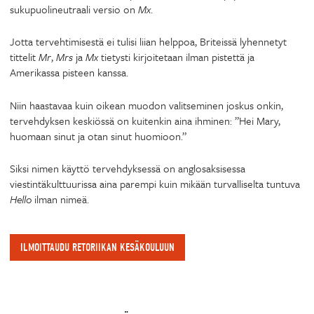
sukupuolineutraali versio on
Mx
.
Jotta tervehtimisestä ei tulisi liian helppoa, Briteissä lyhennetyt
tittelit
Mr
,
Mrs
ja
Mx
tietysti kirjoitetaan ilman pistettä ja
Amerikassa pisteen kanssa.
Niin haastavaa kuin oikean muodon valitseminen joskus onkin,
tervehdyksen keskiössä on kuitenkin aina ihminen: ”Hei Mary,
huomaan sinut ja otan sinut huomioon.”
Siksi nimen käyttö tervehdyksessä on anglosaksisessa
viestintäkulttuurissa aina parempi kuin mikään turvalliselta tuntuva
Hello
ilman nimeä.
ILMOITTAUDU RETORIIKAN KESÄKOULUUN