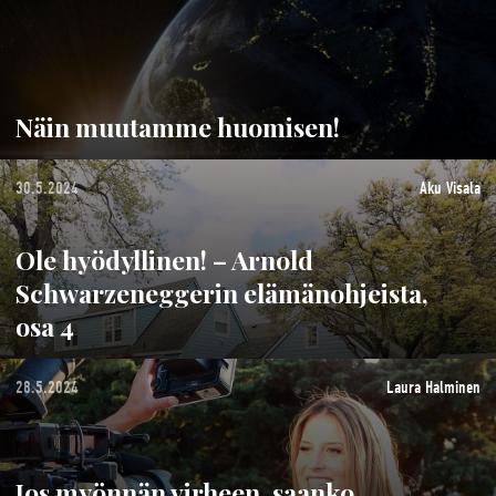
Näin muutamme huomisen!
30.5.2024
Aku Visala
Ole hyödyllinen! – Arnold
Schwarzeneggerin elämänohjeista,
osa 4
28.5.2024
Laura Halminen
Jos myönnän virheen, saanko