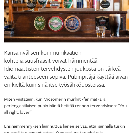
Kansainvälisen kommunikaation
kohteliaisuusfraasit voivat hämmentää.
Idiomaattisten tervehdysten joukosta on tärkeä
valita tilanteeseen sopiva. Pubinpitäjä käyttää aivan
eri kieltä kuin sinä itse työsähköposteissa.
Miten vastataan, kun Midsomerin murhat -fanimatkalla
perienglantilaisen pubin isäntä heittää rennon tervehdyksen: ”You
all right, love?”
Ensihämmennyksen laannuttua lienee selvää, että isännällä tuskin
on huoli terveydentilastasi. Kyseessä on tervehdys ja