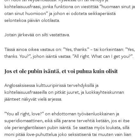
kohteliaisuusfraasi, jonka funktiona on viestittää ”huomaan sinut ja
otan sinut huomioon” ja johon ei odoteta seikkaperäistä
selontekoa päivän olotilasta.
Jotain järkevää on silti vastattava.
Tässä ainoa oikea vastaus on: ”Yes, thanks.” – tai korkeintaan: ”Yes,
thanks. You?”, johon isäntä vastaa: ”All right. What can I get you?”.
Jos et ole pubin isäntä, et voi puhua kuin olisit
Anglosaksisessa kulttuuripiirissä tervehdyksillä ja
kohteliaisuusfraaseilla on pitkät juuret, ja luokkayhteiskunnan
jäänteet näkyvät vielä arjessa.
”You all right, love?” on ehdottoman työväenluokkainen ja
superidiomaattinen, eikä sillä parane tervehtiä ketään, jos ei itse
ole perienglantilaisen pubin isäntä. Se saattaa myös loukata, sillä
moni pitää
love
-puhuttelua joko seksistisenä tai muuten vain liian