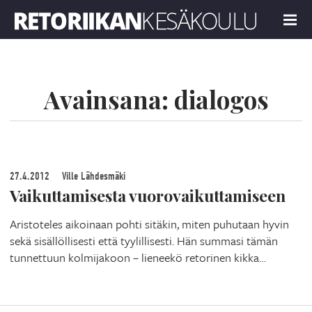
Retoriikan kesäkoulu 2024
MENU
Avainsana:
dialogos
27.4.2012
Ville Lähdesmäki
Vaikuttamisesta vuorovaikuttamiseen
Aristoteles aikoinaan pohti sitäkin, miten puhutaan hyvin
sekä sisällöllisesti että tyylillisesti. Hän summasi tämän
tunnettuun kolmijakoon – lieneekö retorinen kikka…