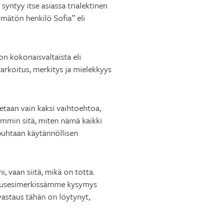
syntyy itse asiassa trialektinen
ymätön henkilö Sofia” eli
n kokonais­valtaista eli
tarkoitus, merkitys ja mielekkyys
netaan vain kaksi vaihtoehtoa,
mmin sitä, miten nämä kaikki
 puhtaan käytännöllisen
, vaan siitä, mikä on totta.
ennusesimerkissämme kysymys
vastaus tähän on löytynyt,