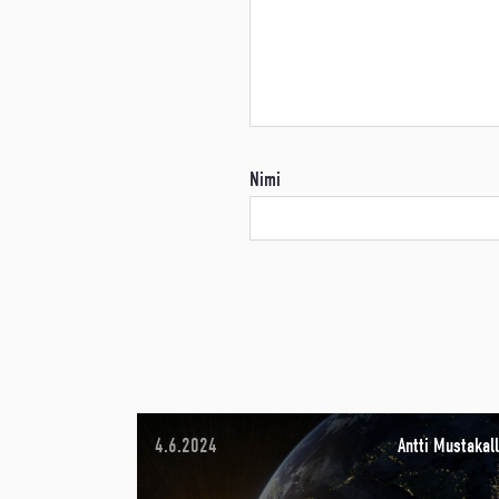
Nimi
4.6.2024
Antti Mustakall