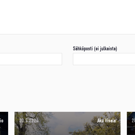
Sähköposti (ei julkaista)
io
30.5.2024
Aku Visala
2