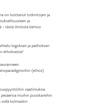
lma on luottanut tutkintojen ja
muksellisuuteen ja
 – tästä ilmiöstä kertoo
vaihtelu logoksen ja pathoksen
aan ethoksesta?
n seuranneen
atioparadigmoihin (ethos)
rjouspyyntöihin vaatimuksia
dä pesäeroa muihin puoskareihin
a vielä kolmaskin