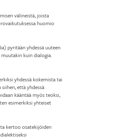
isen välineistä, joista
Vuorovaikutuksessa huomio
ia) pyritään yhdessä uuteen
 muutakin kuin dialogia.
erkiksi yhdessä kokemista tai
 siihen, että yhdessä
oidaan kääntää myös teoksi,
uten esimerkiksi yhteiset
lta kertoo osatekijöiden
dialektiseksi