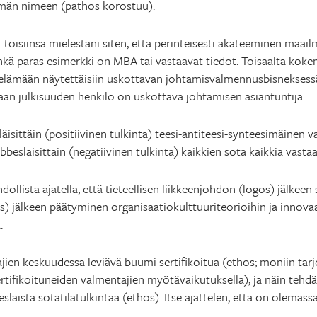
ämän nimeen (pathos korostuu).
t toisiinsa mielestäni siten, että perinteisesti akateeminen maai
kä paras esimerkki on MBA tai vastaavat tiedot. Toisaalta koke
elämään näytettäisiin uskottavan johtamisvalmennusbisneksessä
vaan julkisuuden henkilö on uskottava johtamisen asiantuntija.
äisittäin (positiivinen tulkinta) teesi-antiteesi-synteesimäinen 
bbeslaisittain (negatiivinen tulkinta) kaikkien sota kaikkia vast
ahdollista ajatella, että tieteellisen liikkeenjohdon (logos) jälkee
 jälkeen päätyminen organisaatiokulttuuriteorioihin ja innova
.
jien keskuudessa leviävä buumi sertifikoitua (ethos; moniin ta
sertifikoituneiden valmentajien myötävaikutuksella), ja näin teh
slaista sotatilatulkintaa (ethos). Itse ajattelen, että on olemass