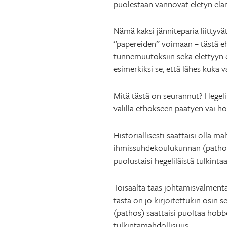
puolestaan vannovat eletyn el
Nämä kaksi jänniteparia liittyvä
”papereiden” voimaan – tästä eh
tunnemuutoksiin sekä elettyyn 
esimerkiksi se, että lähes kuka 
Mitä tästä on seurannut? Hegelil
välillä ethokseen päätyen vai ho
Historiallisesti saattaisi olla m
ihmissuhdekoulukunnan (pathos)
puolustaisi hegeliläistä tulkintaa
Toisaalta taas johtamisvalmenta
tästä on jo kirjoitettukin osin 
(pathos) saattaisi puoltaa hobbe
tulkintamahdollisuus.