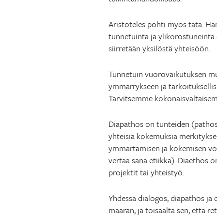
Aristoteles pohti myös tätä. Hä
tunnetuinta ja ylikorostuneinta
siirretään yksilöstä yhteisöön.
Tunnetuin vuorovaikutuksen muot
ymmärrykseen ja tarkoituksellis
Tarvitsemme kokonaisvaltaisem
Diapathos on tunteiden (pathos)
yhteisiä kokemuksia merkityksel
ymmärtämisen ja kokemisen voi 
vertaa sana etiikka). Diaethos o
projektit tai yhteistyö.
Yhdessä dialogos, diapathos ja 
määrän, ja toisaalta sen, että 