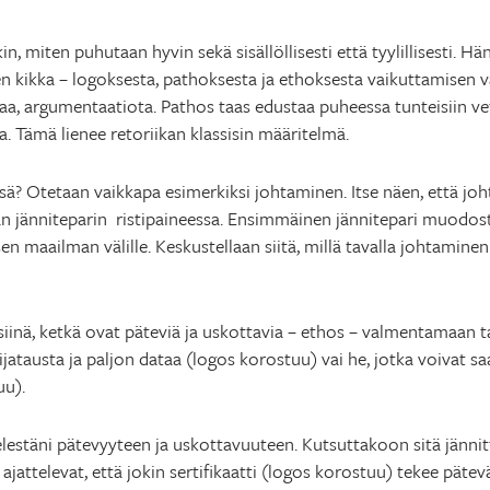
kin, miten puhutaan hyvin sekä sisällöllisesti että tyylillisesti
n kikka – logoksesta, pathoksesta ja ethoksesta vaikuttamisen v
siaa, argumentaatiota. Pathos taas edustaa puheessa tunteisiin v
. Tämä lienee retoriikan klassisin määritelmä.
ä? Otetaan vaikkapa esimerkiksi johtaminen. Itse näen, että jo
yvän jänniteparin ristipaineessa. Ensimmäinen jännitepari muodo
sen maailman välille. Keskustellaan siitä, millä tavalla johtamine
 siinä, ketkä ovat päteviä ja uskottavia – ethos – valmentamaan t
ijatausta ja paljon dataa (logos korostuu) vai he, jotka voivat 
u).
ielestäni pätevyyteen ja uskottavuuteen. Kutsuttakoon sitä jännitt
 ajattelevat, että jokin sertifikaatti (logos korostuu) tekee pätev