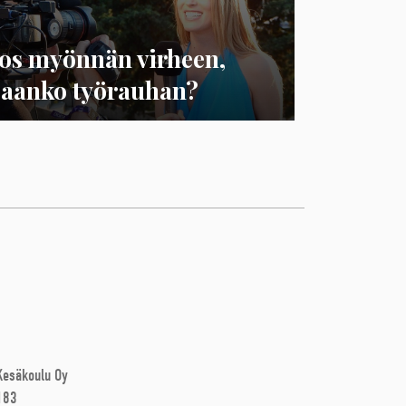
Jos myönnän virheen,
saanko työrauhan?
 Kesäkoulu Oy
183