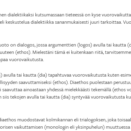
nen dialektiikaksi kutsumassaan tieteessä on kyse vuorovaikuttam
 eli keskustelua dialektiikka sananmukaisesti juuri tarkoittaa. 
o on dialogos, jossa argumenttien (logos) avulla tai kautta (d
uuteen (ethos). Mielestäni tämä ei kuitenkaan riitä, tarvitsemme
paa vuorovaikutusta.
 avulla tai kautta (dia) tapahtuvaa vuorovaikutusta kuten esim
lisyyden saavuttamiseksi (ethos). Diaethos puolestaan perustuu
saavuttaa ainoastaan yhdessä mielekkäästi tekemällä (ethos v
n siis tekojen avulla tai kautta (dia) syntyvää vuorovaikutusta k
diaethos muodostavat kolmikannan eli trialogoksen, joka toisaa
retorisen vaikuttamisen (monologin eli yksinpuhelun) muuttuessa 