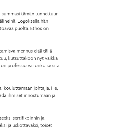
. Hän summasi tämän tunnettuun
älineinä. Logoksella hän
etoavaa puolta. Ethos on
htamisvalmennus elää tällä
stuu, kutsuttakoon nyt vaikka
n on professio vai onko se sitä
ai kouluttamaan johtajia. He,
saada ihmiset innostumaan ja
eeksi sertifikoinnin ja
äksi ja uskottavaksi, toiset