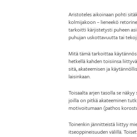
Aristoteles aikoinaan pohti sitä
kolmijakoon – lieneekö retorine
tarkoitti kärjistetysti puheen a
puhujan uskottavuutta tai tekoja
Mitä tämä tarkoittaa käytännöss
hetkellä kahden toisiinsa liitt
sitä, akateemisen ja käytännölli
laisinkaan.
Toisaalta arjen tasolla se näkyy
joilla on pitkä akateeminen tutk
motivoitumaan (pathos korostu
Toinenkin jännitteistä liittyy m
itseoppineisuuden välillä. Toiset