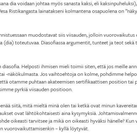
sana dia voidaan johtaa myös sanasta kaksi, eli kaksinpuheluksi), 
a Vesa Ristikangasta lainatakseni kolmantena osapuolena on ”näk
nnistuessaan muodostavat siis viisauden, jolloin vuorovaikutus o
la (dia) toteutuvaa. Diasofiassa argumentit, tunteet ja teot sekä 
iasofia. Helposti ihmisen mieli toimii siten, että jos meille an
tai -näkökulmasta. Jos vaihtoehtoja on kolme, pohdimme helpo
n, että otamme puhtaan akateemisen sertifikaattisen position tai
simme pyrkiä viisauden positioon.
enää siitä, mitä mieltä minä olen tai ketkä ovat minun kavereitani
staukset ovat lähtökohtaisesti aina kysymyksiä. Johtamisvalm
hde oikeasti tarvitsee ja mikä on oikeasti hyväksi hänelle? Kun 
in vuorovaikuttamisenkin – kyllä löytyvät.