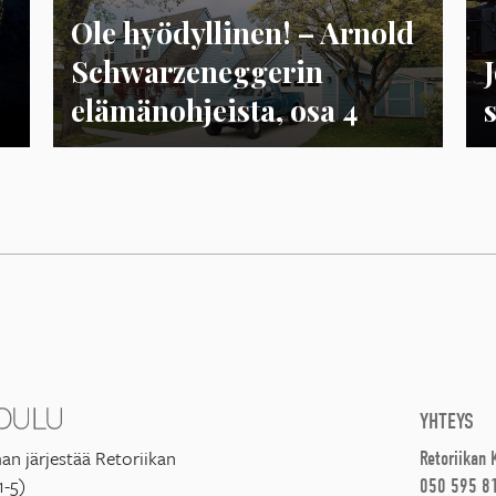
Ole hyödyllinen! – Arnold
Schwarzeneggerin
elämänohjeista, osa 4
YHTEYS
an järjestää Retoriikan
Retoriikan
1-5)
050 595 8