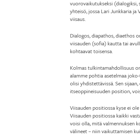
vuorovaikutukseksi (dialogiksi, 
yhteisö, jossa Lari Junkkaria j
viisaus.
Dialogos, diapathos, diaet­hos o
viisauden (sofia) kautta tai avul
kohtaavat toisensa.
Kolmas tulkintamahdollisuus on d
alamme pohtia asetelmaa joko-
olisi yhdistettävissä. Sen sijaa
itseoppineisuuden position, voi
Viisauden positiossa kyse ei ole 
Viisauden positiossa kaikki va
voisi olla, mitä valmennuksen ko
välineet – niin vaikuttamisen ku