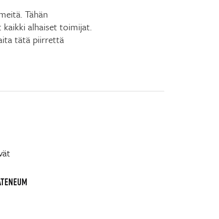
 meitä. Tähän
 kaikki alhaiset toimijat.
ita tätä piirrettä
vät
ATENEUM