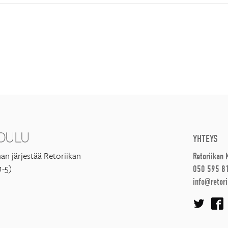
YHTEYS
an järjestää Retoriikan
Retoriikan
1-5)
050 595 8
info@retori