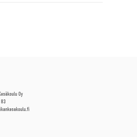
 Kesäkoulu Oy
183
ikankesakoulu.fi