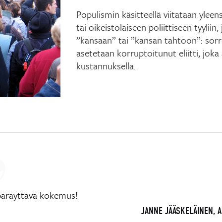
Populismin käsitteellä viitataan ylee
tai oikeistolaiseen poliittiseen tyylii
”kansaan” tai ”kansan tahtoon”: sor
asetetaan korruptoitunut eliitti, jok
kustannuksella.
päräyttävä kokemus!
JANNE JÄÄSKELÄINEN, 