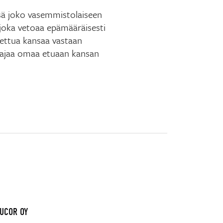
nsä joko vasemmistolaiseen
n, joka vetoaa epämääräisesti
rettua kansaa vastaan
a ajaa omaa etuaan kansan
AUCOR OY