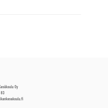
 Kesäkoulu Oy
183
ikankesakoulu.fi