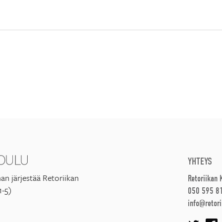
YHTEYS
an järjestää Retoriikan
Retoriikan
1-5)
050 595 8
info@retori