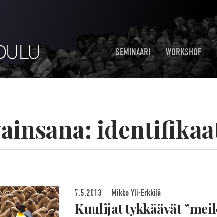
SEMINAARI
WORKSHOP
ainsana:
identifikaa
7.5.2013
Mikko Yli-Erkkilä
Kuulijat tykkäävät ”meik