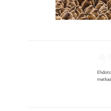
Ehdoto
matkaan