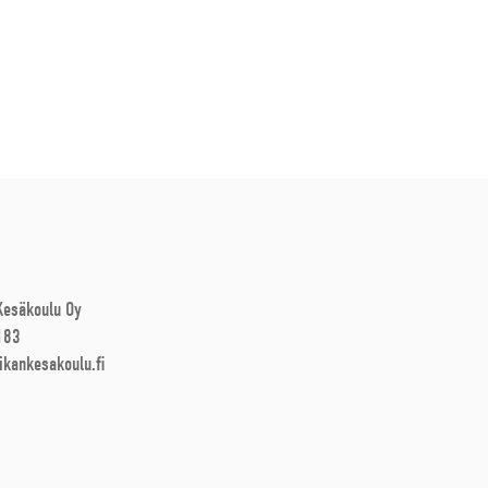
 Kesäkoulu Oy
183
ikankesakoulu.fi