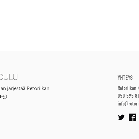
YHTEYS
an järjestää Retoriikan
Retoriikan
1-5)
050 595 8
info@retori