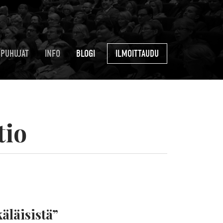
PUHUJAT
INFO
BLOGI
ILMOITTAUDU
tio
äläisistä”