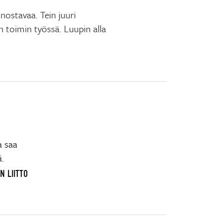
nostavaa. Tein juuri
n toimin työssä. Luupin alla
a saa
ä.
N LIITTO