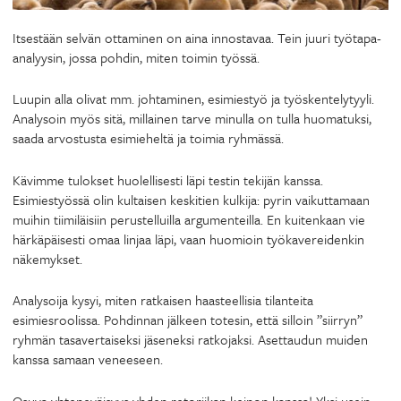
Itsestään selvän ottaminen on aina innostavaa. Tein juuri työtapa-
analyysin, jossa pohdin, miten toimin työssä.
Luupin alla olivat mm. johtaminen, esimiestyö ja työskentelytyyli.
Analysoin myös sitä, millainen tarve minulla on tulla huomatuksi,
saada arvostusta esimieheltä ja toimia ryhmässä.
Kävimme tulokset huolellisesti läpi testin tekijän kanssa.
Esimiestyössä olin kultaisen keskitien kulkija: pyrin vaikuttamaan
muihin tiimiläisiin perustelluilla argumenteilla. En kuitenkaan vie
härkäpäisesti omaa linjaa läpi, vaan huomioin työkavereidenkin
näkemykset.
Analysoija kysyi, miten ratkaisen haasteellisia tilanteita
esimiesroolissa. Pohdinnan jälkeen totesin, että silloin ”siirryn”
ryhmän tasavertaiseksi jäseneksi ratkojaksi. Asettaudun muiden
kanssa samaan veneeseen.
Osuva yhteneväisyys yhden retoriikan keinon kanssa! Yksi usein