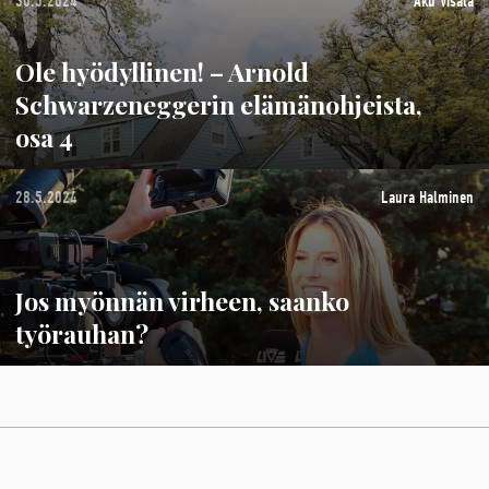
30.5.2024
Aku Visala
Ole hyödyllinen! – Arnold
Schwarzeneggerin elämänohjeista,
osa 4
28.5.2024
Laura Halminen
Jos myönnän virheen, saanko
työrauhan?